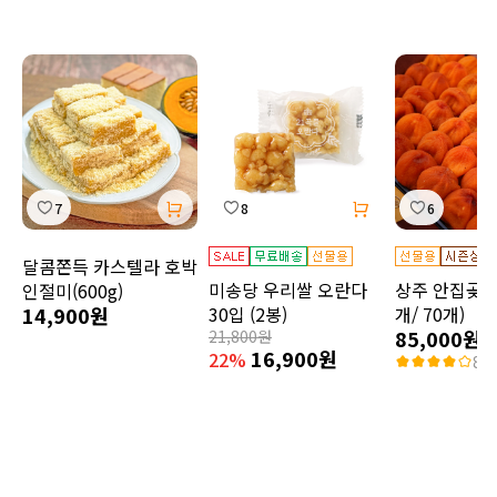
7
8
6
달콤쫀득 카스텔라 호박
미송당 우리쌀 오란다
상주 안집곶감 
인절미(600g)
14,900원
30입 (2봉)
개/ 70개)
85,000원
21,800원
16,900원
22%
80