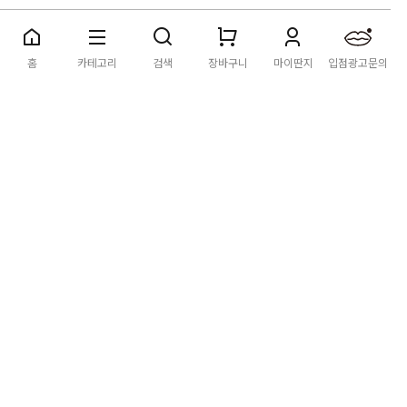
홈
카테고리
검색
장바구니
마이딴지
입점광고문의
딴지마켓
이용약관
개인정보처리방침
입점·광고문의
공지사항
[공지] "오페라 맛 좀 봐라" 26년 9월~10월 공연 판매 페이지
오픈 시간 공지
2026년 8월 카드사 무이자할부 이벤트 안내
[공지] 딴지마켓 상품 타 몰 불법 등록 및 판매 금지 안내
딴지마켓 정보
마켓소개
이용안내
입점안내
딴지일보
딴지방송국
(주)딴지그룹