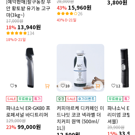
[예약판매]팔구농장 무
28,000원
3,800원
15,960원
43%
안 황토밭 유기농 고구
26
마(3kg~)
43% D-21일
17,000원
13,940원
18%
134
18% D-21일
9
10
12
파나소닉 ER-GK80 프
커피아르케 디카페인 미
파나소닉 ER-
로페셔널 바디트리머
드나잇 코코 넥라벨 더
리미엄 코털 
129,000원
치커피 원액 (500ml/
셔블)
99,000원
23%
1L))
39,900원
33,9
15%
12,500원