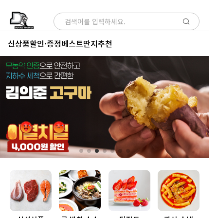
신상품
할인·증정
베스트
딴지추천