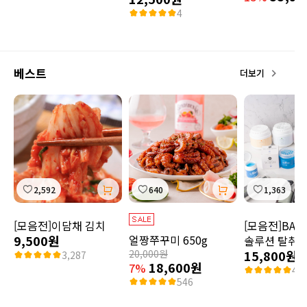
4
베스트
더보기
2,592
640
1,363
[모음전]이담채 김치
[모음전]BAS
9,500원
얼짱쭈꾸미 650g
솔루션 탈취
20,000원
15,800원
3,287
18,600원
7%
48
546