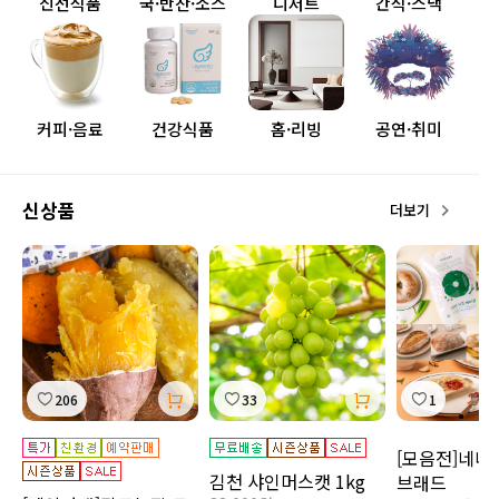
신선식품
국·반찬·소스
디저트
간식·스낵
커피·음료
건강식품
홈·리빙
공연·취미
신상품
더보기
206
33
1
[모음전]네니
김천 샤인머스캣 1kg
브래드