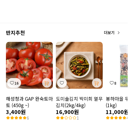
딴지추천
더보기
16
8
해성청과 GAP 완숙토마
도미솔김치 박미희 열무
봉하마을 무
토 (450g ~)
김치(2kg/4kg)
(1kg)
3,400원
16,900원
11,000원
6
1
4