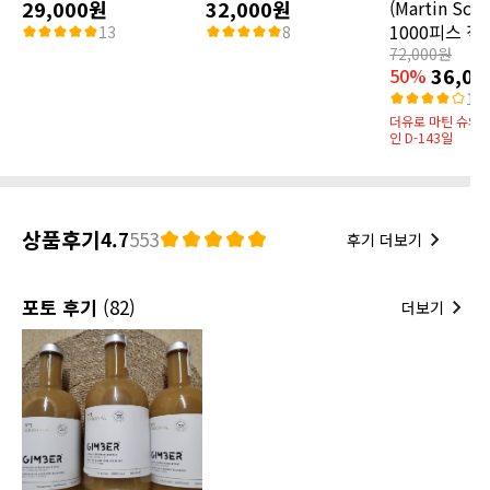
29,000원
32,000원
(Martin Sch
1000피스 직
13
8
72,000원
36,0
50%
15
더유로 마틴 슈와츠
인 D-143일
상품후기
4.7
553
후기 더보기
포토 후기
(82)
더보기