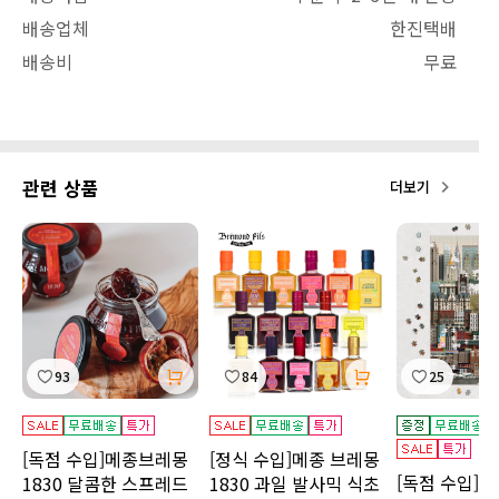
배송업체
한진택배
배송비
무료
관련 상품
더보기
93
84
25
[독점 수입]메종브레몽
[정식 수입]메종 브레몽
[독점 수입]
1830 달콤한 스프레드
1830 과일 발사믹 식초