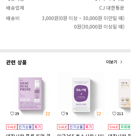
배송업체
CJ 대한통운
배송비
3,000원
(0원 이상 ~ 30,000원 미만일 때)
0원
(30,000원 이상일 때)
관련 상품
더보기
29
9
212
대장사랑 푸룬 듀얼 클
미궁365 효소사랑 나이
대장사랑 프