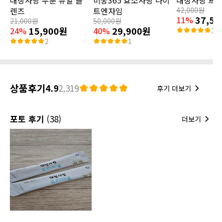
렌즈
트엔자임
42,000원
37,5
11%
21,000원
50,000원
15,900원
29,900원
24%
40%
15
2
1
상품후기
4.9
2,319
후기 더보기
포토 후기
(38)
더보기