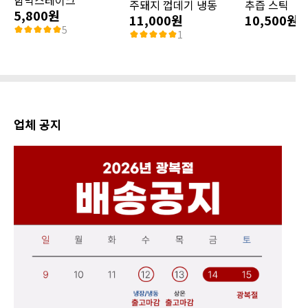
함박스테이크
주돼지 껍데기 냉동
추즙 스틱
5,800원
11,000원
10,500원
5
1
업체 공지