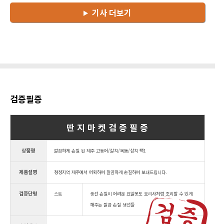
기사 더보기
검증필증
딴 지 마 켓 검 증 필 증
상품명
깔끔하게 손질 된 제주 고등어/갈치/옥돔/삼치 택1
제품설명
청정지역 제주에서 어획하여 깔끔하게 손질하여 보내드립니다.
검증단평
스트
생선 손질이 어려운 요알못도 요리사처럼 조리할 수 있게
해주는 깔끔 손질 생선들