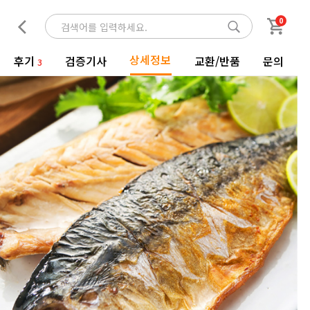
0
상세정보
후기
검증기사
교환/반품
문의
3