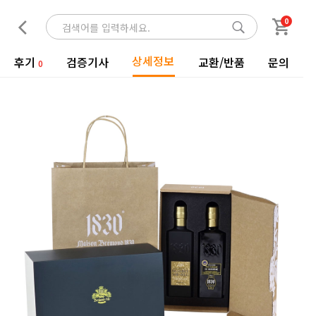
0
상세정보
후기
검증기사
교환/반품
문의
0