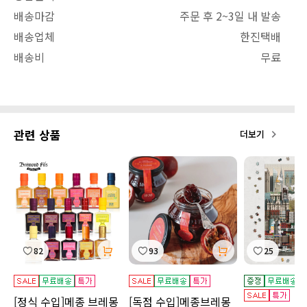
배송마감
주문 후 2~3일 내 발송
배송업체
한진택배
배송비
무료
관련 상품
더보기
82
93
25
[정식 수입]메종 브레몽
[독점 수입]메종브레몽