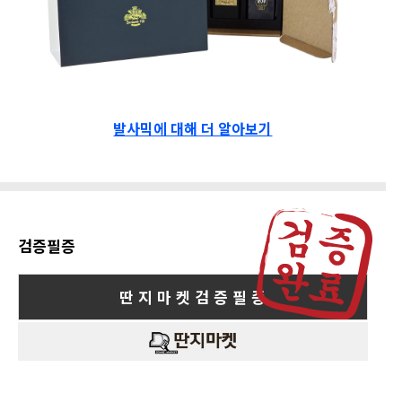
발사믹에 대해 더 알아보기
검증필증
딴 지 마 켓 검 증 필 증