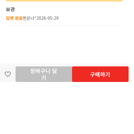
보관
답변 완료
찐은나*
2026-05-29
장바구니 담
딴지마켓
이용약관
개인정보처리방침
입점·광고문의
구매하기
기
공지사항
2026년 8월 카드사 무이자할부 이벤트 안내
[공지] "오페라 맛 좀 봐라" 26년 6월~7월 공연 판매 페이지 오
픈 시간 공지
[공지] 딴지마켓 상품 타 몰 불법 등록 및 판매 금지 안내
딴지마켓 정보
마켓소개
이용안내
입점안내