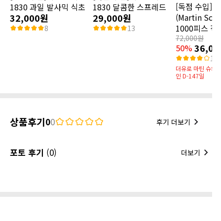
[독점 수입]
1830 과일 발사믹 식초
1830 달콤한 스프레드
32,000원
29,000원
(Martin Sch
1000피스 직
8
13
72,000원
36,0
50%
15
더유로 마틴 슈와츠
인 D-147일
상품후기
0
0
후기 더보기
포토 후기
(0)
더보기