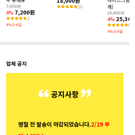
수 유채유
18,000원
아이스크림(10
7,500원
개)
10
7,200원
4%
26,400원
25,34
4%
2
4% D-6일
60
4% D-6일
업체 공지
공지사항
명절 전 발송이 마감되었습니다.
2/19 부