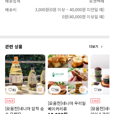
배송업체
로젠택배
배송비
3,000원
(0원 이상 ~ 40,000원 미만일 때)
0원
(40,000원 이상일 때)
관련 상품
더보기
81
56
89
[모음전]네니아 우리밀
[모음전]네니아 압착 순
[모음전]네니
베이커리류