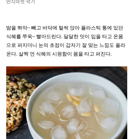
딴지마켓 락기
땀을 쫘악~ 빼고 바닥에 털썩 앉아 플라스틱 통에 있던
식혜를 쭈욱~ 빨아드린다. 달달한 맛이 입을 타고 온몸
으로 퍼지더니 눈의 초점이 갑자기 잘 맞는 느낌도 올라
온다. 살짝 언 식혜의 시원함이 몸을 타고 퍼진다.