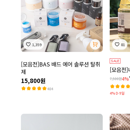
1,359
81
[모음전]BAS 배드 에어 솔루션 탈취
[모음전]
제
4%
7,500원
15,800원
484
4% D-9일