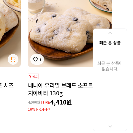
최근 본 상품
1
최근 본 상품이
없습니다.
트 치즈
네니아 우리밀 브래드 소프트 올리브
치아바타 130g
4,410원
10%
4,900원
10% H-14시간