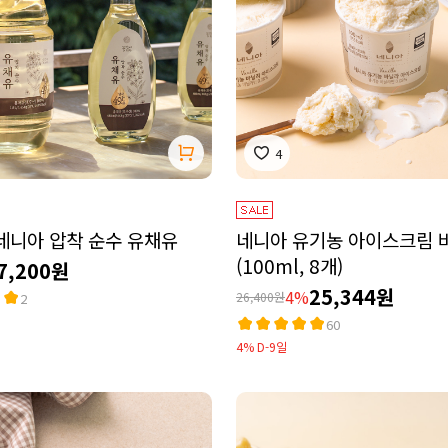
4
네니아 압착 순수 유채유
네니아 유기농 아이스크림 
(100ml, 8개)
7,200원
25,344원
4%
26,400원
2
60
4% D-9일