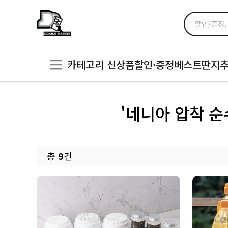
카테고리
신상품
할인·증정
베스트
딴지
'네니아 압착 순
총
9
건