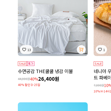
13
1
수면공감 THE쿨쿨 냉감 이불
네니아 
트 파베이
26,400원
40%
44,000원
10
40% 할인 D-25일
7,000원
10% H-14시