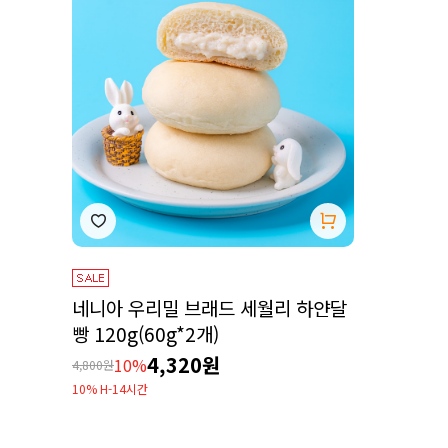
네니아 우리밀 브래드 세월리 하얀달
빵 120g(60g*2개)
4,320원
10%
4,800원
10% H-14시간