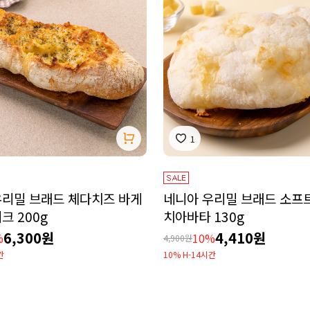
1
우리밀 브래드 체다치즈 바게
네니아 우리밀 브래드 소프
크 200g
치아바타 130g
6,300원
4,410원
%
10%
4,900원
간
10% H-14시간