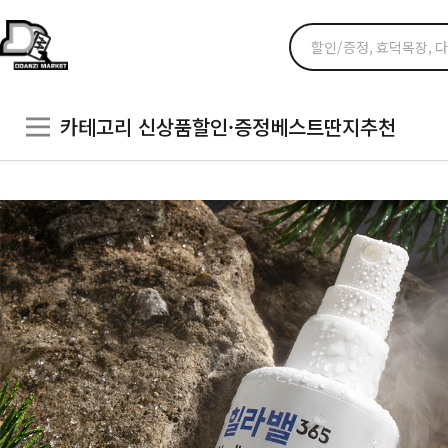
카테고리
신상품
할인·증정
베스트
딴지추천