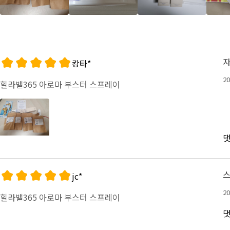
자
캉타*
20
힐라밸365 아로마 부스터 스프레이
스
jc*
20
힐라밸365 아로마 부스터 스프레이