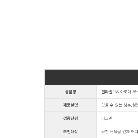
상품명
힐라밸365 아로마 
제품설명
믿을 수 있는 성분,성
검증단평
퍼그맨
추천대상
뭉친 근육을 언제 어