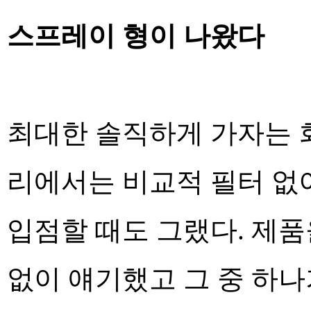
스프레이 형이 나왔다
최대한 솔직하게 가자는 
리에서는 비교적 필터 없이
입점할 때도 그랬다. 제
없이 얘기했고 그 중 하나