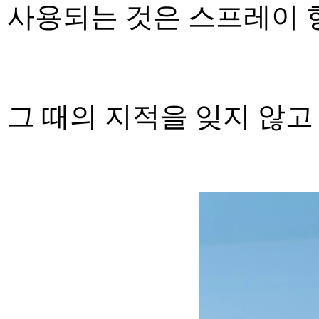
사용되는 것은 스프레이 
그 때의 지적을 잊지 않고