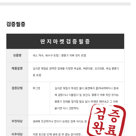
검증필증
딴 지 마 켓 검 증 필 증
상품명
바스 하수, 배수구 트랩 / 환풍기 역류 방지 트랩
제품설명
실리콘 재질로 완벽한 밀폐를 지향한 욕실용, 베란다용, 싱크대용, 욕실 환풍기
용 트랩
검증단평
퍼그맨
실리콘 재질의 특성상 물이 표면에서 흘러내려버리니 틈새
에 곰팡이나 이물질이 덜 생긴다. 환풍기 역류 차단 장치는
환풍기 전체를 철거할 필요 없이 뚜껑만 떼어내고 그 위에
붙이면 되니 간편하다.
추천대상
냄새에 민감하거나 연식이 오래된 집에 사시는 분
비추대상
비염 등으로 인해 냄새 잘 못 맡는 분이라면...