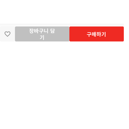
장바구니 담
딴지마켓
이용약관
개인정보처리방침
입점·광고문의
구매하기
기
공지사항
2026년 8월 카드사 무이자할부 이벤트 안내
[공지] "오페라 맛 좀 봐라" 26년 6월~7월 공연 판매 페이지 오
픈 시간 공지
[공지] 딴지마켓 상품 타 몰 불법 등록 및 판매 금지 안내
딴지마켓 정보
마켓소개
이용안내
입점안내
딴지일보
딴지방송국
(주)딴지그룹
사업장소재지: (03742) 서울특별시 서대문구 충정로 20, 2층
사업자등록번호: 105-86-08349