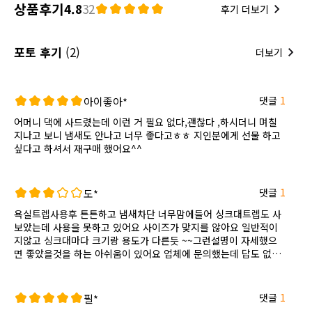
상품후기
4.8
32
후기 더보기
포토 후기
(2)
더보기
댓글
1
아이좋아*
어머니 댁에 사드렸는데 이런 거 필요 없다,괜찮다 ,하시더니 며칠
지나고 보니 냄새도 안나고 너무 좋다고ㅎㅎ 지인분에게 선물 하고
싶다고 하셔서 재구매 했어요^^
댓글
1
도*
욕실트렙사용후 튼튼하고 냄새차단 너무맘에들어 싱크대트렙도 사
보았는데 사용을 못하고 있어요 사이즈가 맞지를 않아요 일반적이
지않고 싱크대마다 크기랑 용도가 다른듯 ~~그런설명이 자세했으
면 좋았을것을 하는 아쉬움이 있어요 업체에 문의했는데 답도 없
고요 ㅠ
댓글
1
필*