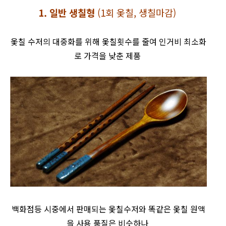
1. 일반 생칠형
(
1회 옻칠, 생칠마감)
옻칠 수저의 대중화를 위해 옻칠횟수를 줄여 인거비 최소화
로 가격을 낮춘 제품
백화점등 시중에서 판매되는 옻칠수저와 똑같은 옻칠 원액
을 사용 품질은 비슷하나