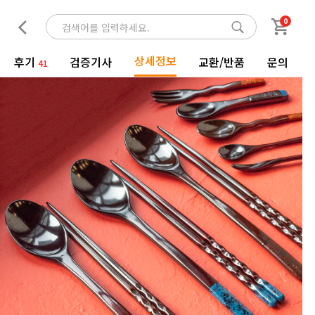
0
상세정보
후기
검증기사
교환/반품
문의
41