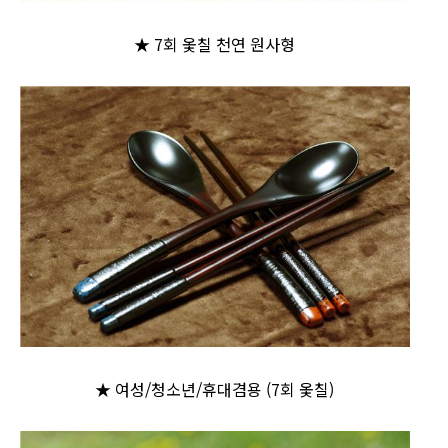
★ 7회 옻칠 천연 원사형
★ 여성/청소년/휴대겸용 (7회 옻칠)