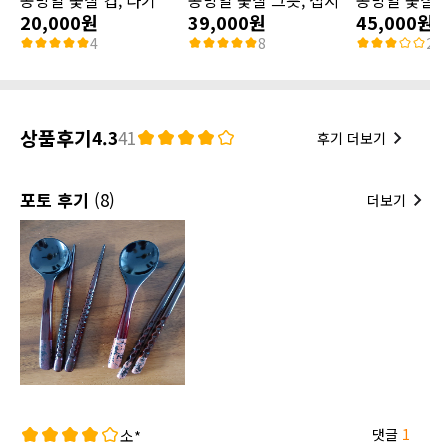
20,000원
39,000원
45,000원
4
8
2
상품후기
4.3
41
후기 더보기
포토 후기
(8)
더보기
댓글
1
소*