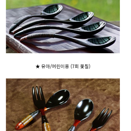
★ 유아/어린이용 (7회 옻칠)