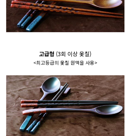
고급형
(3회 이상 옻칠)
<최고등급의 옻칠 원액을 사용>