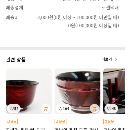
배송업체
로젠택배
배송비
3,000원
(0원 이상 ~ 100,000원 미만일 때)
0원
(100,000원 이상일 때)
관련 상품
더보기
52
104
48
공방얼 옻칠 컵, 다기
공방얼 옻칠 그릇, 접시
공방얼 옻칠 