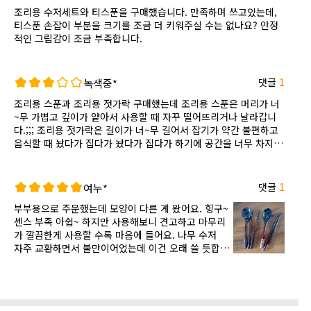
조리용 수저세트와 티스푼을 구매했습니다. 만족하며 쓰고있는데,
티스푼 손잡이 부분을 크기를 조금 더 키워주실 수는 없나요? 안정
적인 그립감이 조금 부족합니다.
댓글
1
녹색중*
조리용 스푼과 조리용 젓가락 구매했는데 조리용 스푼은 머리가 너
~무 가볍고 깊이가 얕아서 사용할 때 자꾸 떨어뜨리거나 날라갑니
다.;;; 조리용 젓가락은 길이가 너~무 길어서 잡기가 약간 불편하고
음식할 때 놨다가 집다가 놨다가 집다가 하기에 공간을 너무 차지
합니다. 음식할 때 막 쓰기에는 쪼끔 불편한 감이 있지만 제품 자체
의 품질은 좋을 거라고 믿습니다!
댓글
1
여누*
부부용으로 주문했는데 모양이 다른 게 왔어요. 힝구~
센스 부족 아쉽~ 하지만 사용해보니 견고하고 마무리
가 깔끔한게 사용할 수록 마음에 들어요. 나무 수저
자주 교환하면서 불만이어었는데 이건 오래 쓸 듯합니
다. 아주 마음에 들어서 추천하고 싶어요.