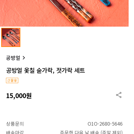
공방얼
공방얼 옻칠 숟가락, 젓가락 세트
15,000원
상품문의
O1O-2680-5646
배송마감
주문한 다음 날 배송 (주말 제외)