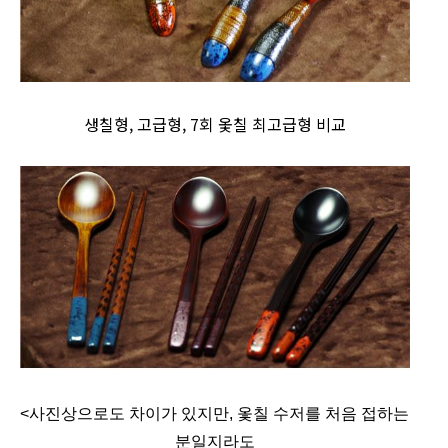
생칠형, 고급형, 7회 옻칠 최고급형 비교
<사진상으로도 차이가 있지만, 옻칠 수저를 처음 접하는
분일지라도