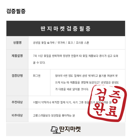
검증필증
딴 지 마 켓 검 증 필 증
상품명
공방얼 옻칠 숟가락 / 젓가락 / 포크 / 조리용 스푼
제품설명
7회 이상 옻칠을 반복하며 정성껏 만들어 타 옻칠 제품보다 관리가 쉽고 오래
쑬 수 있다.
검증단평
퍼그맨
많아야 4번 정도 칠해서 금방 벗겨지고 물기를 머금어 못
쓰게 되는 타 제품들을 경험해 보셨다고? 공방얼은 완성도
가 다름을 바로 알아볼 것이다.
추천대상
이빨이 약하거나 묵직한 철제 식기, 사기 그릇 등을 쓰기 부담스러운 분
비추대상
고풍스러움보다 모던함을 좋아하는 분