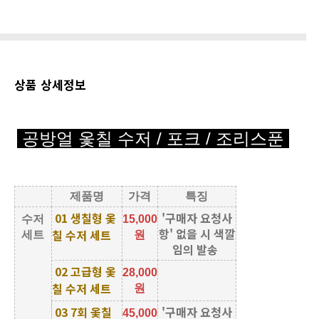
상품 상세정보
공방얼 옻칠 수저 / 포크 / 조리스푼
제품명
가격
특징
01 생칠형 옻
'구매자 요청사
수저
15,000
항' 없을 시 색깔
칠 수저 세트
세트
원
임의 발송
02 고급형 옻
28,000
칠 수저 세트
원
03 7회 옻칠
'구매자 요청사
45,000