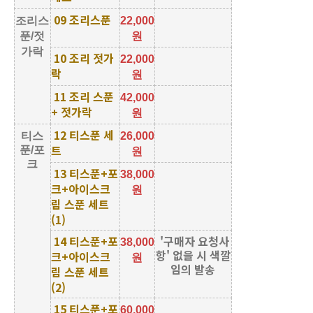
09 조리스푼
조리스
22,000
푼/젓
원
가락
10 조리 젓가
22,000
락
원
11 조리 스푼
42,000
+ 젓가락
원
12 티스푼 세
티스
26,000
트
푼/포
원
크
13 티스푼+포
38,000
크+아이스크
원
림 스푼 세트
(1)
14 티스푼+포
'구매자 요청사
38,000
항' 없을 시 색깔
크+아이스크
원
임의 발송
림 스푼 세트
(2)
15 티스푼+포
60,000