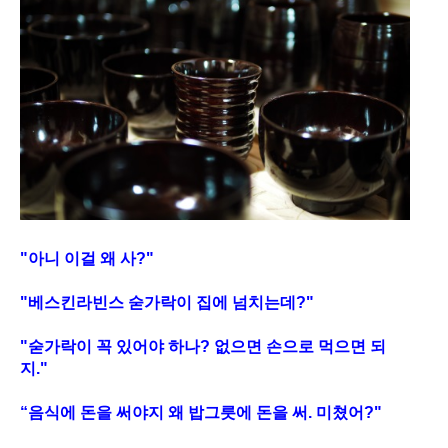
"아니 이걸 왜 사?"
"베스킨라빈스 숟가락이 집에 넘치는데?"
"숟가락이 꼭 있어야 하나? 없으면 손으로 먹으면 되
지."
“음식에 돈을 써야지 왜 밥그릇에 돈을 써. 미쳤어?"