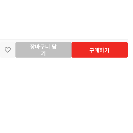
장바구니 담
딴지마켓
이용약관
개인정보처리방침
입점·광고문의
구매하기
기
공지사항
2026년 8월 카드사 무이자할부 이벤트 안내
[공지] "오페라 맛 좀 봐라" 26년 6월~7월 공연 판매 페이지 오
픈 시간 공지
[공지] 딴지마켓 상품 타 몰 불법 등록 및 판매 금지 안내
딴지마켓 정보
마켓소개
이용안내
입점안내
딴지일보
딴지방송국
(주)딴지그룹