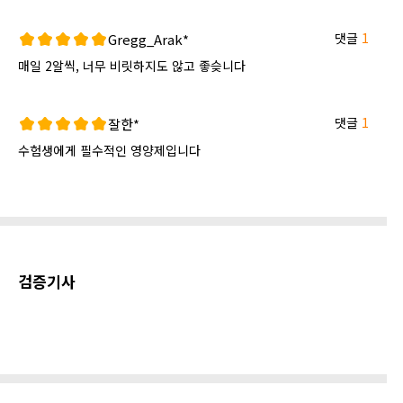
댓글
1
Gregg_Arak*
매일 2알씩, 너무 비릿하지도 않고 좋슺니다
댓글
1
잘한*
수험생에게 필수적인 영양제입니다
검증기사