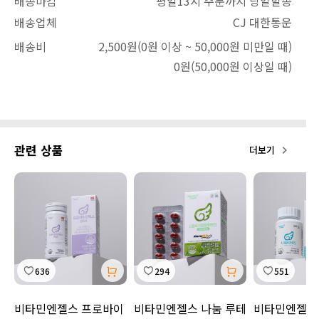
배송마감
평일13시 주문까지 당일발송
배송업체
CJ 대한통운
배송비
2,500원
(0원 이상 ~ 50,000원 미만일 때)
0원
(50,000원 이상일 때)
관련 상품
더보기
636
294
551
비타민엔젤스 프로바이
비타민엔젤스 나눔 루테
비타민엔젤스