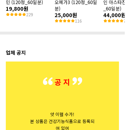
민 (120정_60일분)
오메가3 (120정_60일
인 아스타잔틴
19,800원
분)
_60일분)
25,000원
44,000원
229
116
70
업체 공지
공 지
앗 이럴 수가!
본 상품은 건강기능식품으로 등록되
어 있어