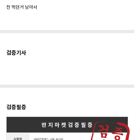
전 먹던거 남아서
검증기사
검증필증
딴 지 마 켓 검 증 필 증
상품명
비타민엔젤스 나눔 유산균