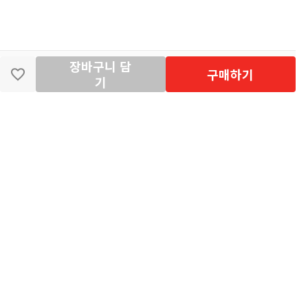
장바구니 담
딴지마켓
이용약관
개인정보처리방침
입점·광고문의
구매하기
기
공지사항
2026년 8월 카드사 무이자할부 이벤트 안내
[공지] "오페라 맛 좀 봐라" 26년 6월~7월 공연 판매 페이지 오
픈 시간 공지
[공지] 딴지마켓 상품 타 몰 불법 등록 및 판매 금지 안내
딴지마켓 정보
마켓소개
이용안내
입점안내
딴지일보
딴지방송국
(주)딴지그룹
사업장소재지: (03742) 서울특별시 서대문구 충정로 20, 2층
사업자등록번호: 105-86-08349
대표자: 김어준