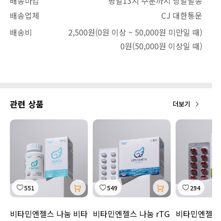
배송마감
평일13시 주문까지 당일발송
배송업체
CJ 대한통운
배송비
2,500원
(0원 이상 ~ 50,000원 미만일 때)
0원
(50,000원 이상일 때)
관련 상품
더보기
551
549
294
비타민엔젤스 나눔 비타
비타민엔젤스 나눔 rTG
비타민엔젤스