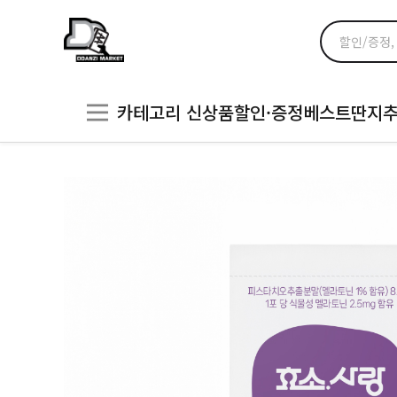
카테고리
신상품
할인·증정
베스트
딴지