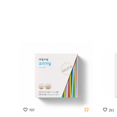
707
211