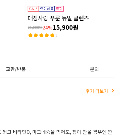
대장사랑 푸룬 듀얼 클렌즈
15,900원
24%
21,000원
2
교환/반품
문의
후기 더보기
도 쐬고 비타민D, 마그네슘을 먹어도, 잠이 안올 경우엔 딴