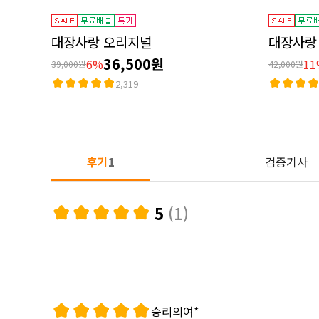
대장사랑 오리지널
대장사랑
36,500원
6%
11
39,000원
42,000원
2,319
후기
1
검증기사
5
(1)
승리의여*