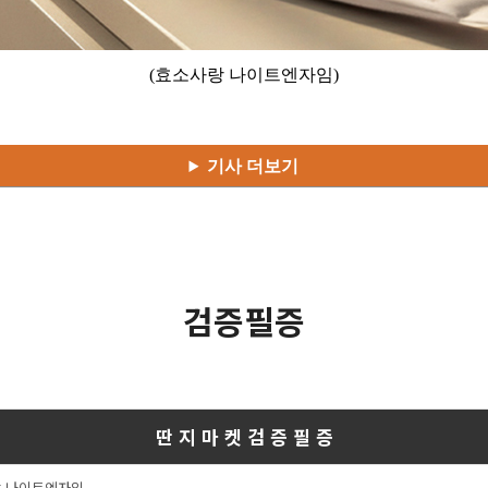
(효소사랑 나이트엔자임)
기사 더보기
검증필증
딴 지 마 켓 검 증 필 증
 나이트엔자임