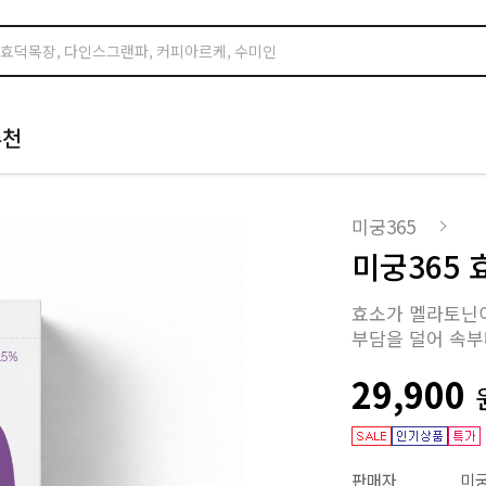
추천
미궁365
미궁365
효소가 멜라토닌이
부담을 덜어 속부
29,900
판매자
미궁