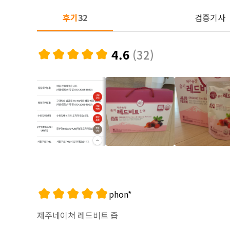
후기
32
검증기사
4.6
(32)
phon*
제주네이쳐 레드비트 즙