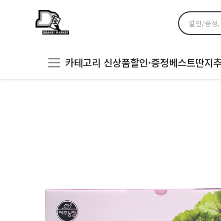
카테고리
신상품
할인·증정
베스트
딴지