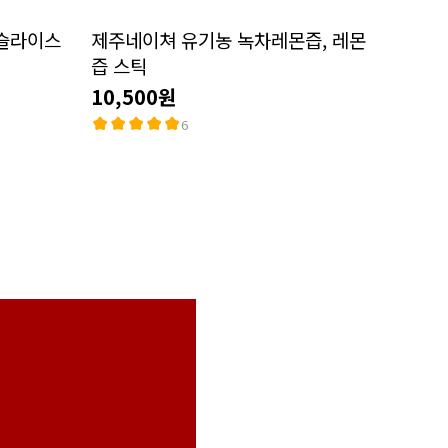
 슬라이스
제주네이쳐 유기농 녹차레몬즙, 레몬
즙 스틱
10,500원
6