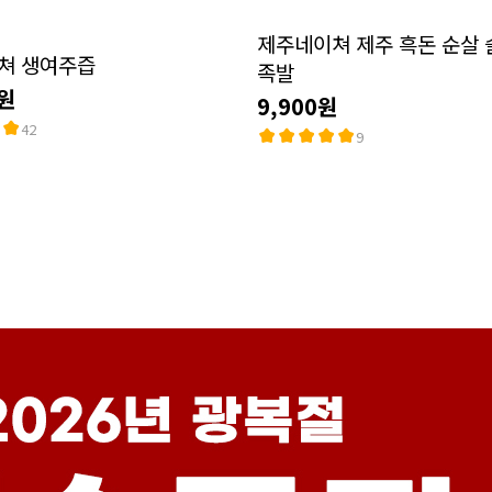
제주네이쳐 제주 흑돈 순살
쳐 생여주즙
족발
0원
9,900원
42
9