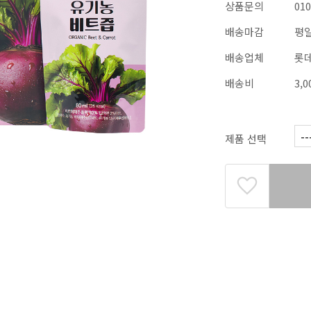
상품문의
010
배송마감
평일
배송업체
롯
배송비
3,
제품 선택