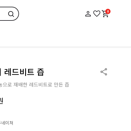
0
 레드비트 즙
농으로 재배한 레드비트로 만든 즙
원
주네이쳐