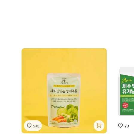
545
78