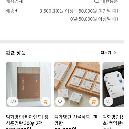
배송업체
CJ 대한통운
배송비
3,500원
(0원 이상 ~ 50,000원 미만일 때)
0원
(50,000원 이상일 때)
관련 상품
더보기
2
덕화명란[하이엔드] 장
덕화명란[선물세트] 캔
덕화명란[선물
석준명란 300g 2팩
명란
호-백명란+그