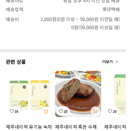
배송마감
평일 오후 4시 이전 당일 배송
배송업체
롯데택배
배송비
3,000원
(0원 이상 ~ 50,000원 미만일 때)
0원
(50,000원 이상일 때)
관련 상품
더보기
36
28
20
제주네이쳐 유기농 녹차
제주네이쳐 흑돈 수제
제주네이쳐 