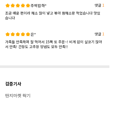
댓글
1
주먹밥하*
조금 매운 편이라 채소 많이 넣고 볶아 쌈채소랑 먹었습니다 맛있
습니다
댓글
1
은*
가족들 만족하며 잘 먹어서 15팩 또 주문~! 비계 없이 살코기 많아
서 만족! 간장도 고추장 양념도 모두 만족!!
검증기사
딴지마켓 락기