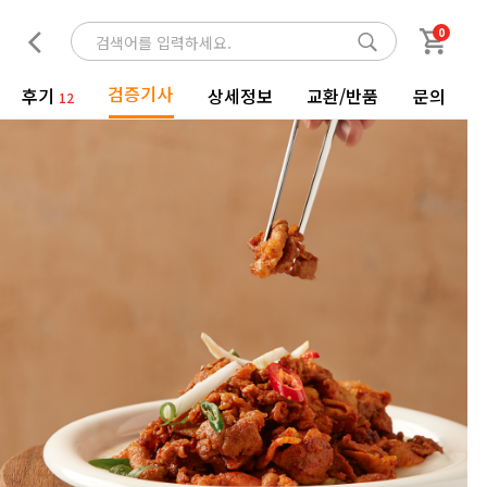
0
검증기사
후기
상세정보
교환/반품
문의
12