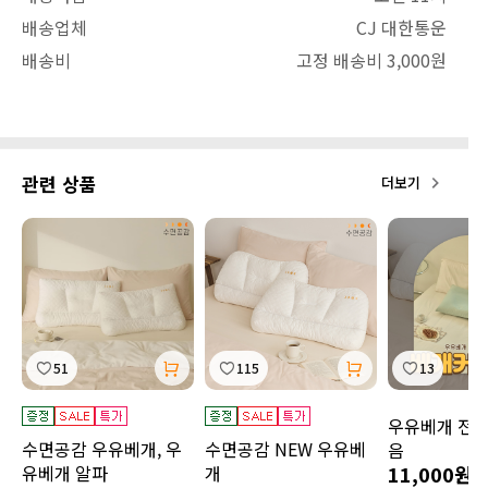
배송업체
CJ 대한통운
배송비
고정 배송비 3,000원
관련 상품
더보기
51
115
13
우유베개 전용
수면공감 우유베개, 우
수면공감 NEW 우유베
음
유베개 알파
개
11,000원