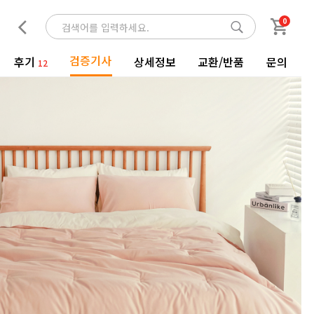
0
검증기사
후기
상세정보
교환/반품
문의
12