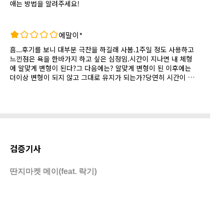
애는 방법을 알려주세요!
에말이*
흠...후기를 보니 대부분 극찬을 하길래 사봄.1주일 정도 사용하고
느낀점은 욕을 한바가지 하고 싶은 심정임.시간이 지나면 내 체형
에 알맞게 변형이 된다?그 다음에는? 알맞게 변형이 된 이후에는
더이상 변형이 되지 않고 그대로 유지가 되는가?당연히 시간이 지
나면 더 눌려서 점점 얇아지고 굴곡이 있던 베개는 민자 베개가 되
버렸다.이전에도 목을 바쳐주는 기능성 베개를 몇개 사용해 봤지
만 모두가 똑 같이 광고 하더라 "시간이 지나면 내 체형에 맞게 변
형이 된다"그 다음은? ...;;;;환불이나 교환을 하고 싶다.혹시 판매자
가 이글을 본다면 연락좀 주시라.비싼 방수커버 산건 내 선택이니
할말 없고
검증기사
딴지마켓 메이(feat. 락기)