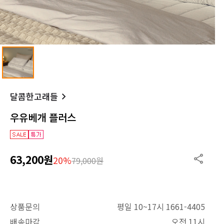
달콤한고래들
우유베개 플러스
63,200원
20%
79,000원
상품문의
평일 10~17시 1661-4405
배송마감
오전 11시