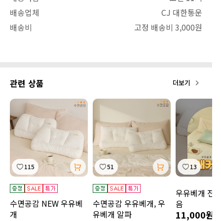
배송업체
CJ 대한통운
배송비
고정 배송비 3,000원
관련 상품
더보기
115
51
13
우유베개 전용
수면공감 NEW 우유베
수면공감 우유베개, 우
음
개
유베개 알파
11,000원