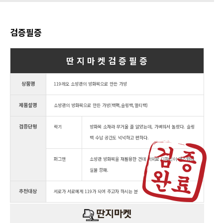
검증필증
딴 지 마 켓 검 증 필 증
상품명
119레오 소방관의 방화복으로 만든 가방
제품설명
소방관의 방화복으로 만든 가방(백팩,슬링백,멀티백)
검증단평
락기
방화복 소재라 무거울 줄 알았는데, 가벼워서 놀랐다. 슬링
백 수납 공간도 넉넉하고 편하다.
퍼그맨
소방관 방화복을 재활용한 건데 의외로 디자인이 멋스럽다.
실물 깡패.
추천대상
서로가 서로에게 119가 되어 주고자 하시는 분