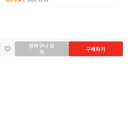
장바구니 담
딴지마켓
이용약관
개인정보처리방침
입점·광고문의
구매하기
기
공지사항
[공지] "오페라 맛 좀 봐라" 26년 9월~10월 공연 판매 페이지
오픈 시간 공지
2026년 8월 카드사 무이자할부 이벤트 안내
[공지] 딴지마켓 상품 타 몰 불법 등록 및 판매 금지 안내
딴지마켓 정보
마켓소개
이용안내
입점안내
딴지일보
딴지방송국
(주)딴지그룹