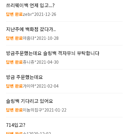
쓰리웨이백 언제 입고...?
답변 완료
zebr*
2021-12-26
지난주에 백화점 갔다가..
답변 완료
아흠다*
2021-10-28
방금주문했는데요 슬링백 격자무늬 부탁합니다
답변 완료
쥬니쥬*
2021-04-30
방금 주문했는데요
답변 완료
가이아*
2021-02-04
슬링백 기다리고 있어요
답변 완료
이놈의집구*
2021-01-22
714입고?
답변 완료
소*
2020-12-02