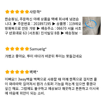
사랑하*
한순동님, 주문하신 아래 상품을 택배 회사에 넘겼습
니다. ▶ 주문번호 : 201897195 ▶ 상품명 : 119레오
방화복으로 만든 가방 ▶ 배송주소 : 06670 서울 서초
구 반포대로 63 (서초동) 진석빌딩 8층 ▶ 배송정보 :
우체국택배 (송장번호 6079723944892) 안!전!배!송!
화이팅! 배송 과정 확인하며 함께 응원하러 딴지마켓
바로 가기 (링크 : http://m.market.ddanzi.com/)
Samuelg*
가볍고 좋아요. 투미 마다가 바꾼뒤 투미는 못들겄네요
꽥꽥*
이뻐요!! 3way백을 백팩으로 사용할 때 어깨 한쪽으로 걸치면 줄
이 와라라락 길어져서 뭔가 스토퍼 기능을 하는게 있으면 좋겠다
싶긴 해요. 그럼에도 불구하고 예상보다 깨끗하고 튼튼하고 이시국
에 마음에 위안이 되는 소비.