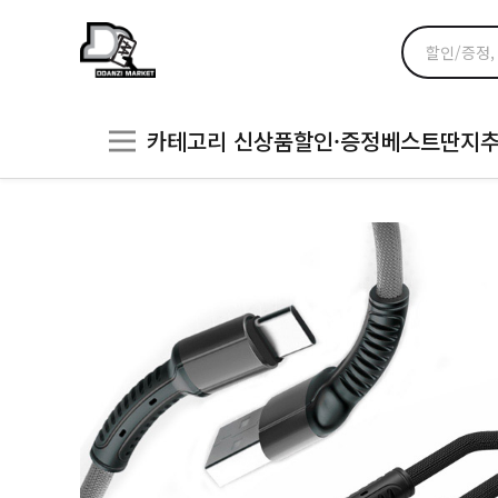
카테고리
신상품
할인·증정
베스트
딴지