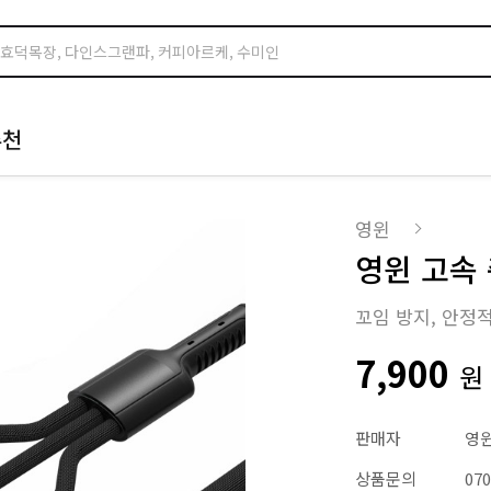
추천
영윈
영윈 고속
꼬임 방지, 안정
7,900
원
판매자
영
상품문의
07