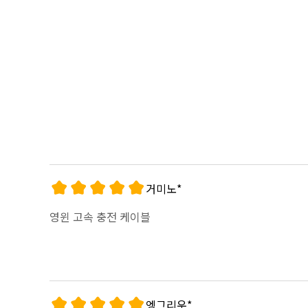
거미노*
영윈 고속 충전 케이블
엥그리우*