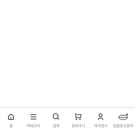
딴지마켓
이용약관
개인정보처리방침
입점·광고문의
홈
카테고리
검색
장바구니
마이딴지
입점광고문의
공지사항