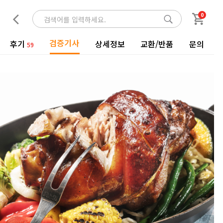
0
검증기사
후기
상세정보
교환/반품
문의
59