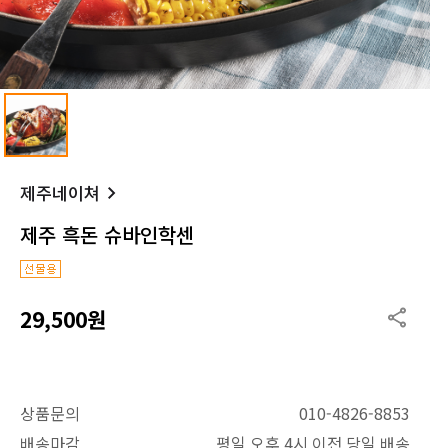
제주네이쳐
제주 흑돈 슈바인학센
29,500원
상품문의
010-4826-8853
배송마감
평일 오후 4시 이전 당일 배송