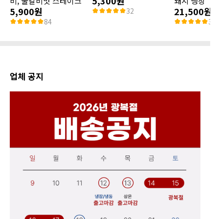
5,300원
비, 불갈비맛 스테이크
돼지 냉장
5,900원
21,500원
32
84
32
업체 공지