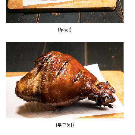
(두둥!)
(두구둥!)