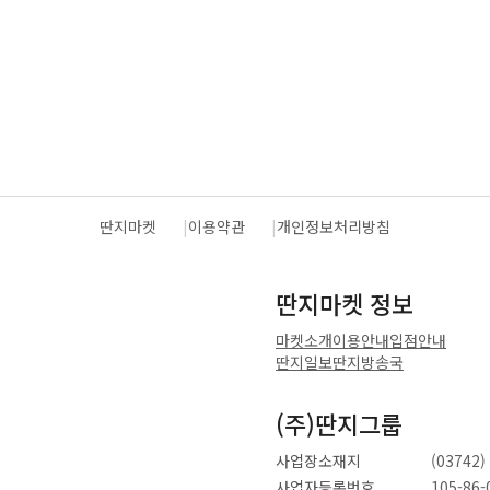
딴지마켓
이용약관
개인정보처리방침
딴지마켓 정보
마켓소개
이용안내
입점안내
딴지일보
딴지방송국
(주)딴지그룹
사업장소재지
(0374
사업자등록번호
105-86-