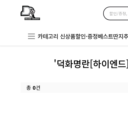
카테고리
신상품
할인·증정
베스트
딴지
'덕화명란[하이엔드]
총
0
건