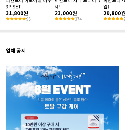
3P SET
세트
입)
31,800원
23,000원
29,800원
96
374
74
업체 공지