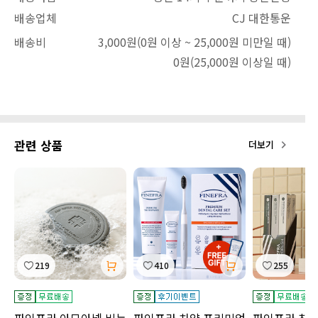
배송업체
CJ 대한통운
배송비
3,000원
(0원 이상 ~ 25,000원 미만일 때)
0원
(25,000원 이상일 때)
관련 상품
더보기
219
410
255
파인프라 아모아넬 비누
파인프라 치약 프리미엄
파인프라 칫솔 