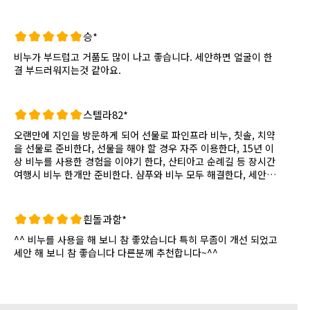
승*
비누가 부드럽고 거품도 많이 나고 좋습니다. 세안하면 얼굴이 한
결 부드러워지는것 같아요.
스텔라82*
오랜만에 지인을 방문하게 되어 선물로 파인프라 비누, 칫솔, 치약
을 선물로 준비한다, 선물을 해야 할 경우 자주 이용한다, 15년 이
상 비누를 사용한 경험을 이야기 한다, 산티아고 순례길 등 장시간
여행시 비누 한개만 준비한다. 샴푸와 비누 모두 해결한다, 세안과
샤워 이후 부드러움과 상쾌한 느낌이 넘 좋다, 지인도 오래 사용하
고 싶다고 구매를 부탁하여 딴지마켓에서 대리 구매를 진행해 주
었다, 믿고 사용하는 제품이다.
흰돌과함*
^^ 비누를 사용을 해 보니 참 좋았습니다 특히 무좀이 개선 되었고
세안 해 보니 참 좋습니다 다른분께 추천합니다~^^