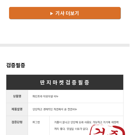
기사 더보기
검증필증
딴 지 마 켓 검 증 필 증
상품명
파인프라 아모아넬 비누
제품설명
단단하고 경제적인 자연에서 온 천연비누
검증단평
퍼그맨
거품이 잘나고 단단해 오래 사용도 가능하고 거기에 세정력
까지 좋다. 망설일 이유가 없다.