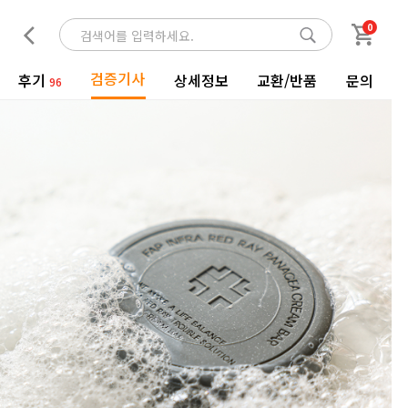
0
검증기사
후기
상세정보
교환/반품
문의
96