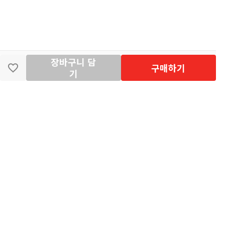
장바구니 담
딴지마켓
이용약관
개인정보처리방침
입점·광고문의
구매하기
기
공지사항
2026년 8월 카드사 무이자할부 이벤트 안내
[공지] "오페라 맛 좀 봐라" 26년 6월~7월 공연 판매 페이지 오
픈 시간 공지
[공지] 딴지마켓 상품 타 몰 불법 등록 및 판매 금지 안내
딴지마켓 정보
마켓소개
이용안내
입점안내
딴지일보
딴지방송국
(주)딴지그룹
사업장소재지: (03742) 서울특별시 서대문구 충정로 20, 2층