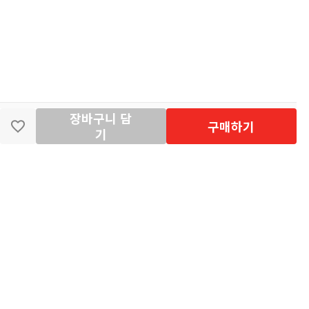
장바구니 담
딴지마켓
이용약관
개인정보처리방침
입점·광고문의
구매하기
기
공지사항
2026년 8월 카드사 무이자할부 이벤트 안내
[공지] "오페라 맛 좀 봐라" 26년 6월~7월 공연 판매 페이지 오
픈 시간 공지
[공지] 딴지마켓 상품 타 몰 불법 등록 및 판매 금지 안내
딴지마켓 정보
마켓소개
이용안내
입점안내
딴지일보
딴지방송국