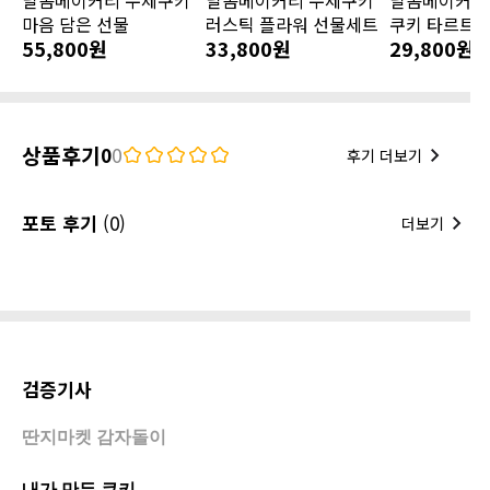
마음 담은 선물
러스틱 플라워 선물세트
쿠키 타르트 
55,800원
33,800원
29,800원
상품후기
0
0
후기 더보기
포토 후기
(0)
더보기
검증기사
딴지마켓 감자돌이
내가 만든 쿠키