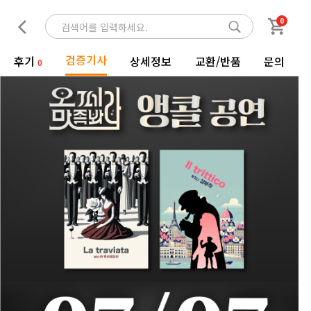
0
검증기사
후기
상세정보
교환/반품
문의
0