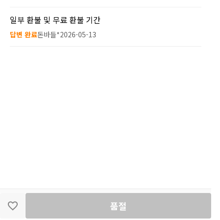
일부 환불 및 무료 환불 기간
답변 완료
돈바들*
2026-05-13
딴지마켓
이용약관
개인정보처리방침
입점·광고문의
품절