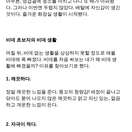
아무튼
,
엉겁결에 청소를 마치고 나니 또 배가 아파왔
다
.
그러나 이번엔 두렵지 않았다
.
배탈에 자신감이 생긴
것이다
.
즐거운 화장실 생활이 시작됐다
.
비데 초보자의 비데 생활
며칠 뒤
,
비데 없는 생활을 상상하지 못할 정도로 애플
비데에 폭 빠졌다
.
비데를 처음 써보는 내가 왜 비데 생
활에 빠졌을까
?
이유를 찾아보기로 했다
.
1.
깨끗하다
.
정말 깨끗한 느낌을 준다
.
똥꼬의 청량감
!
세정이 끝나고
닦아도 묻어 나오지 않은 깨끗하고 맑고 자신 있는
,
깔끔
하고 개운한 느낌이 든다
.
2.
자극이 적다
.