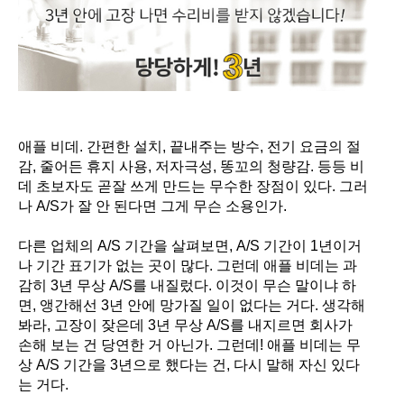
애플 비데
.
간편한 설치
,
끝내주는 방수
,
전기 요금의 절
감
,
줄어든 휴지 사용
,
저자극성
,
똥꼬의 청량감
.
등등 비
데 초보자도 곧잘 쓰게 만드는 무수한 장점이 있다
.
그러
나
A/S
가 잘 안 된다면 그게 무슨 소용인가
.
다른 업체의
A/S
기간을 살펴보면
, A/S
기간이
1
년이거
나 기간 표기가 없는 곳이 많다
.
그런데 애플 비데는 과
감히
3
년 무상
A/S
를 내질렀다
.
이것이 무슨 말이냐 하
면
,
앵간해선
3
년 안에 망가질 일이 없다는 거다
.
생각해
봐라
,
고장이 잦은데
3
년 무상
A/S
를 내지르면 회사가
손해 보는 건 당연한 거 아닌가
.
그런데
!
애플 비데는 무
상
A/S
기간을
3
년으로 했다는 건
,
다시 말해 자신 있다
는 거다
.