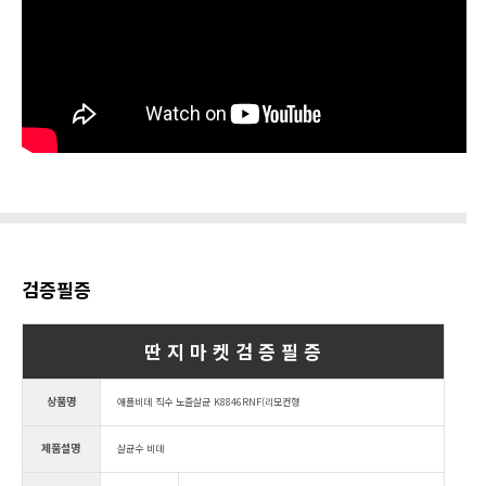
검증필증
딴 지 마 켓 검 증 필 증
상품명
애플비데 직수 노즐살균 K8846RNF(리모컨형
제품설명
살균수 비데