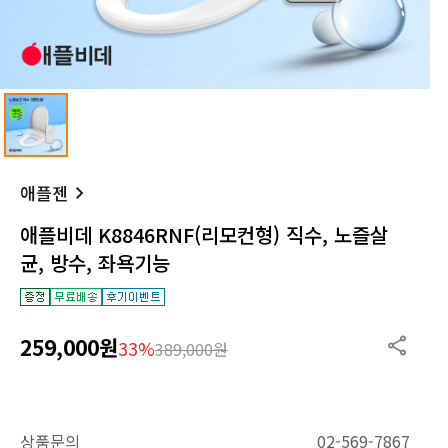
애플젠
애플비데 K8846RNF(리모컨형) 직수, 노즐살
균, 방수, 좌욕기능
259,000원
33%
389,000원
상품문의
02-569-7867