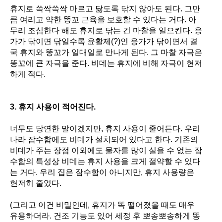
휴지로 쓱싹쓱싹 마르고 닳도록 닦지 않아도 된다
.
그만
큼 여리고 약한 똥꼬 근육을 보호할 수 있다는 거다
.
아
무리 조심한다 해도 휴지로 닦는 건 마찰을 일으킨다
.
응
가가 닦이면 닦일수록 윤활제
(?)
인 응가가 닦이면서 결
국 휴지와 똥꼬가 일대일로 만나게 된다
.
그 마찰 자극은
똥꼬에 큰 자극을 준다
.
비데는 휴지에 비해 자극이 현저
하게 적다
.
3.
휴지 사용이 적어진다
.
너무도 당연한 말이겠지만
,
휴지 사용이 줄어든다
.
우리
나라 잠수함에도 비데가 설치되어 있다고 한다
.
기존의
비데가 주는 장점 이외에도 물자를 많이 실을 수 없는 잠
수함의 특성상 비데는 휴지 사용을 크게 절약할 수 있다
는 거다
.
우리 집은 잠수함이 아니지만
,
휴지 사용량은
현저히 줄었다
.
(
그리고 이건 비밀인데
,
휴지가 똑 떨어졌을 때도 매우
유용하더라
.
건조 기능도 있어 세정 후 뽀송뽀송하게 똥