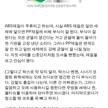
ABS
재질이 주류라고 하는데
,
사실
ABS
재질은 일반 세
제에 닿으면
PP
재질에 비해 부식이 잘 된다
.
부식이 잘
된다는 것은 균열이 생긴다는 거고 균열에 물이 들어가
면 기판을 고장 낸단 소리다
.
그러나
PP
재질은 변색도
잘 안 되고 일반 세제에도 강해 균열이 잘 나질 않는
다
.
자칫 비데를 신줏단지처럼 모셔둘 뻔했는데
,
재질을
보고 안심이 됐다
.
(그렇다고 락스로 막 닦지 말자
.
락스나 벤젠, 시너가 포
함된 화학세제는 오래 쓰다보면 앵간한 건 다 부식시킨
다. 강철도 흠집이 나는데, 다른 건 어쩌겠는가, 그러니
깔끔하고 오래 사용하시길 원한다면 주방용 세제나 천,
물티슈를 이용하여 닦아주면 되시겠다. 마지막으로다가
청소할 땐 코트를 꼭 빼고 하자.)