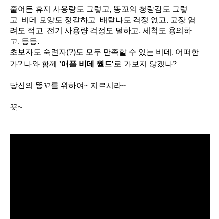
줄어든 휴지 사용량도 그렇고
,
똥꼬의 청량감도 그렇
고
,
비데 모양도 정갈하고
,
배탈나도 걱정 없고
,
고장 염
려도 적고
,
전기 사용량 걱정도 덜하고
,
세척도 용의하
고
.
등등
.
초보자도 숙련자
(?)
도 모두 만족할 수 있는 비데
.
어떠한
가
?
나와 함께
'
애플 비데 월드'
로 가보지 않겠나
?
당신의 똥꼬를 위하여
~
지르시라
~
끗
~