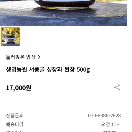
둘러앉은 밥상
생명농원 서풍골 성장과 된장 500g
17,000원
상품문의
070-8886-2828
배송마감
오전 11시