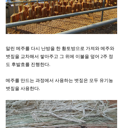
말린 메주를 다시 난방을 한 황토방으로 가져와 메주와
볏짚을 교차해서 쌓아주고 그 위에 이불을
덮어 2주 정
도 후발효를 진행한다.
메주를 만드는 과정에서 사용하는 볏짚은 모두 유기농
볏짚을 사용한다.