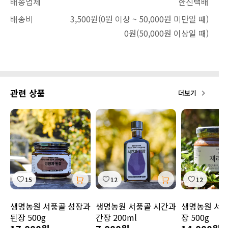
배송업체
한진택배
배송비
3,500원
(0원 이상 ~ 50,000원 미만일 때)
0원
(50,000원 이상일 때)
관련 상품
더보기
15
12
12
생명농원 서풍골 성장과
생명농원 서풍골 시간과
생명농원 서
된장 500g
간장 200ml
장 500g