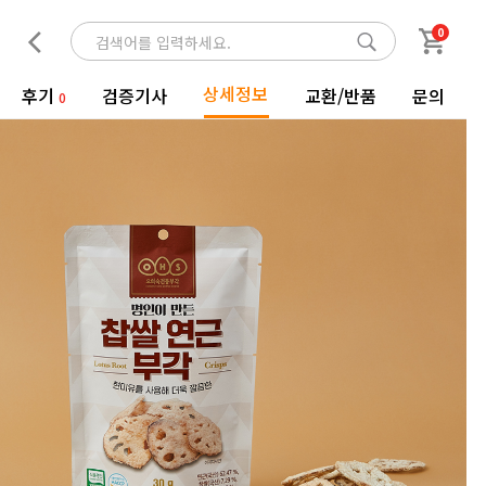
0
상세정보
후기
검증기사
교환/반품
문의
0