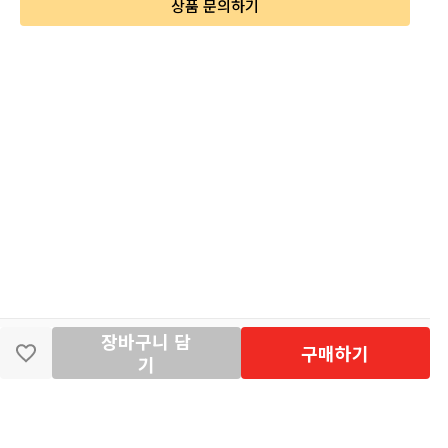
상품 문의하기
장바구니 담
딴지마켓
이용약관
개인정보처리방침
입점·광고문의
구매하기
기
공지사항
2026년 8월 카드사 무이자할부 이벤트 안내
[공지] "오페라 맛 좀 봐라" 26년 6월~7월 공연 판매 페이지 오