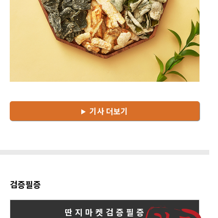
기사 더보기
검증필증
딴 지 마 켓 검 증 필 증