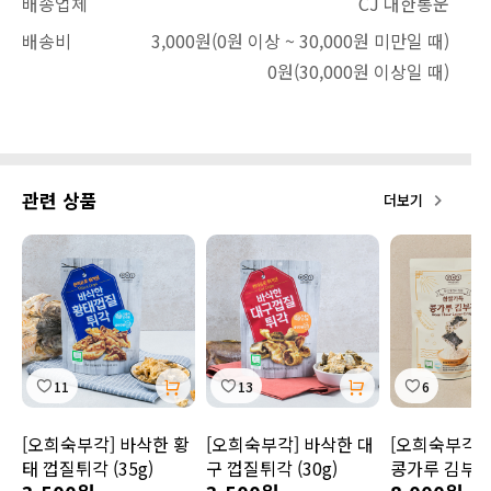
배송업체
CJ 대한통운
배송비
3,000원
(0원 이상 ~ 30,000원 미만일 때)
0원
(30,000원 이상일 때)
관련 상품
더보기
11
13
6
[오희숙부각] 바삭한 황
[오희숙부각] 바삭한 대
[오희숙부각]
태 껍질튀각 (35g)
구 껍질튀각 (30g)
콩가루 김부각 