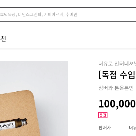
추천
더유로 인터네셔
[독점 수
짐버와 톤온톤인 
100,00
판매자
더