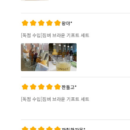
왕야*
[독점 수입]짐버 브라운 기프트 세트
짠돌고*
[독점 수입]짐버 브라운 기프트 세트
까칠한자몽*