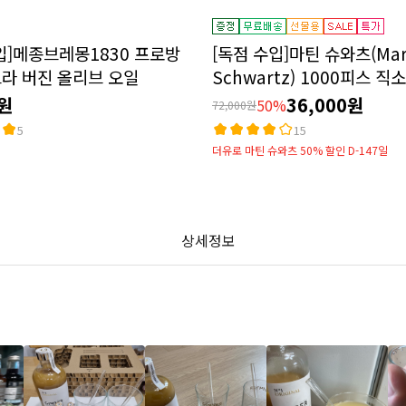
입]메종브레몽1830 프로방
[독점 수입]마틴 슈와츠(Mar
라 버진 올리브 오일
Schwartz) 1000피스 직
0원
36,000원
50%
72,000원
5
15
더유로 마틴 슈와츠 50% 할인 D-147일
상세정보