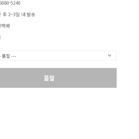
6080-5240
 후 2~3일 내 발송
진택배
료
품절