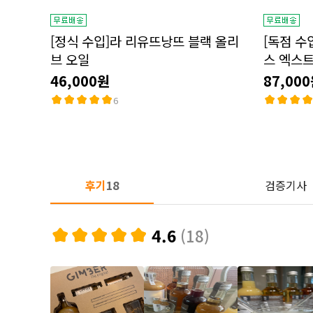
[정식 수입]라 리유뜨낭뜨 블랙 올리
[독점 수
브 오일
스 엑스트
46,000원
87,00
6
후기
18
검증기사
4.6
(18)