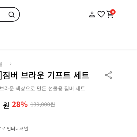
0
널
입]짐버 브라운 기프트 세트
브라운 색상으로 만든 선물용 짐버 세트
0
28%
원
139,000원
유로 인터네셔널