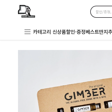
카테고리
신상품
할인·증정
베스트
딴지