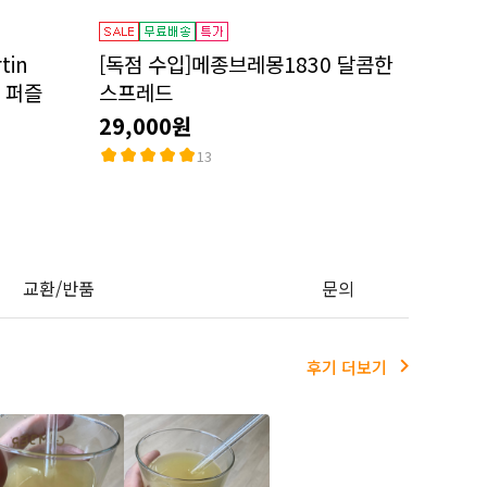
tin
[독점 수입]메종브레몽1830 달콤한
소 퍼즐
스프레드
29,000원
13
교환/반품
문의
후기 더보기