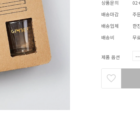
상품문의
02-
배송마감
주문
배송업체
한
배송비
무
제품 옵션