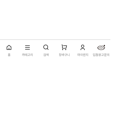
딴지마켓
이용약관
개인정보처리방침
입점·광고문의
홈
카테고리
검색
장바구니
마이딴지
입점광고문의
공지사항
2026년 8월 카드사 무이자할부 이벤트 안내
[공지] "오페라 맛 좀 봐라" 26년 6월~7월 공연 판매 페이지 오
픈 시간 공지
[공지] 딴지마켓 상품 타 몰 불법 등록 및 판매 금지 안내
딴지마켓 정보
마켓소개
이용안내
입점안내
딴지일보
딴지방송국