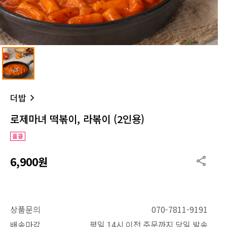
더밥
로제마녀 떡볶이, 라볶이 (2인용)
6,900원
상품문의
070-7811-9191
배송마감
평일 14시 이전 주문까지 당일 발송