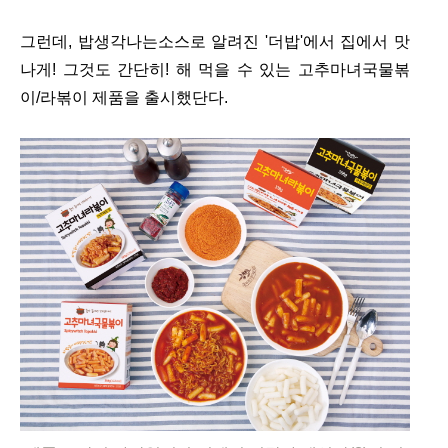
그런데, 밥생각나는소스로 알려진 '더밥'에서
집에서 맛
나게! 그것도 간단히! 해 먹을 수 있는 고추마녀국물볶
이/라볶이 제품을 출시했단다.