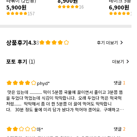
8,900원
라볶이 (2인용)
레이크 5종
5,900원
6,900원
16
157
16
상품후기
4.3
8
후기 더보기
포토 후기
(1)
더보기
댓글
1
phyd*
맛은 있는데 .......... 떡이 5분쯤 국물에 끓이면서 졸이고 3분쯤 뜸
을 두었다 먹었는데 식감이 딱딱합니다. 오래 두었다 먹은 떡국떡
처럼...... 딱딱해서 좀 더 한 5분쯤 더 끓여 먹어도 딱딱합니
다. 30분 정도 물에 미리 담가 놨다가 먹어야 겠어요. 구매하고
오래둔게 아니라 1주일쯤 있다 먹었는데 그러네요. 그 점이 아쉽
습니다.
댓글
2
마*