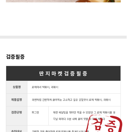
검증필증
딴 지 마 켓 검 증 필 증
상품명
로제마녀 떡볶이, 라볶이
제품설명
라면처럼 간편하게 끓여먹는 고소하고 깊은 감칠맛의 로제 떡볶이, 라볶이
검증단평
퍼그맨
매번 배달팁을 줘야만 먹을 수 있었던 그 로제 떡볶이를 생
각날 때마다 수분 내에 끓여 맛볼 수 있게 해준다
추천대상
간편한 것을 좋아하며 로제 떢볶이를 즐겨드시던 분들