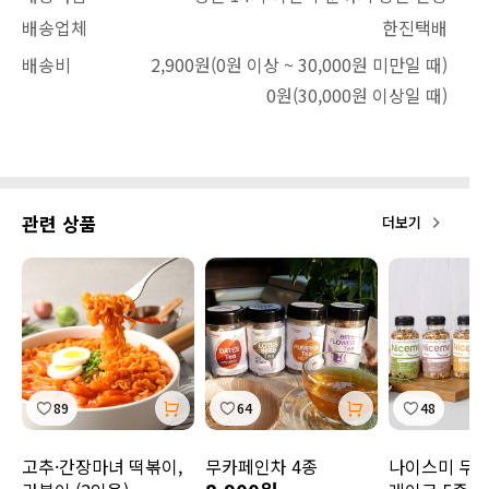
배송업체
한진택배
배송비
2,900원
(0원 이상 ~ 30,000원 미만일 때)
0원
(30,000원 이상일 때)
관련 상품
더보기
89
64
48
고추·간장마녀 떡볶이,
무카페인차 4종
나이스미 무