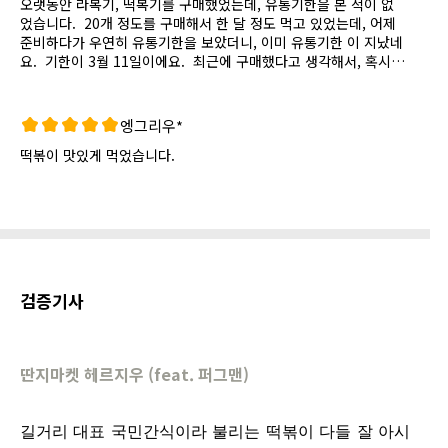
오랫동안 라복기, 떡복기를 구매했었는데, 유통기한을 본 적이 없
었습니다. 20개 정도를 구매해서 한 달 정도 먹고 있었는데, 어제
준비하다가 우연히 유통기한을 보았더니, 이미 유통기한 이 지났네
요. 기한이 3월 11일이에요. 최근에 구매했다고 생각해서, 혹시
오래 전 구매한 것인지 확인했었는데, 구매 시기가 23년 1월 28일
이네요. 1월 28일에 3월 11일 유통기한인 인스턴트 제품을 배송
하셨어요. 물건 갯수가 20개 정도로 많아서 2층으로 쌓아져 있었
엥그리우*
는데, 확인하니, 위에 거는 모두 3월이고 (3월 11일, 24일, 31일)
떡볶이 맛있게 먹었습니다.
이고 아래 박스는 11월이네요. 유통기한이 40일 정도 남은 물건
은 위에 두고, 10개월 남은 것은 아래에 두었네요. 몇 년 동안 자
주 구매했었고, 주변 지인들에게도 소개했었고, 미국에 가족들에게
도 보냈었는데, 그동안 유통기한이 지난 것들을 사용했다는 생각
이 들었습니다. 업체에서는 인스턴트 제품이지만 유통기한이 지나
서 않아서 합법적이고, 40일이면 충분히 남았다고 주장할 수도 있
겠지요. 그렇다면 원래 제품의 설명에 인스턴트 제품이지만 유통
기한이 짧다는 안내를 하는 것이 좋겠습니다. 아마 유통기한을 보
검증기사
았으면 반품하였을 겁니다.사진도 동봉합니다. 3월 거는 모두 위
에, 11월 거는 모두 밑에 있었습니다.
딴지마켓 헤르지우 (feat. 퍼그맨)
길거리 대표 국민간식이라 불리는 떡볶이 다들 잘 아시