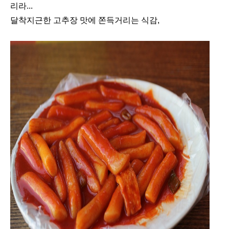
리라...
달착지근한 고추장 맛에 쫀득거리는 식감,