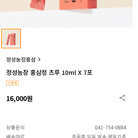
정성농장홍삼
정성농장 홍삼정 츠루 10ml X 7포
16,000원
상품문의
041-754-0884
배송마감
주문후 익일 발송.평일기준