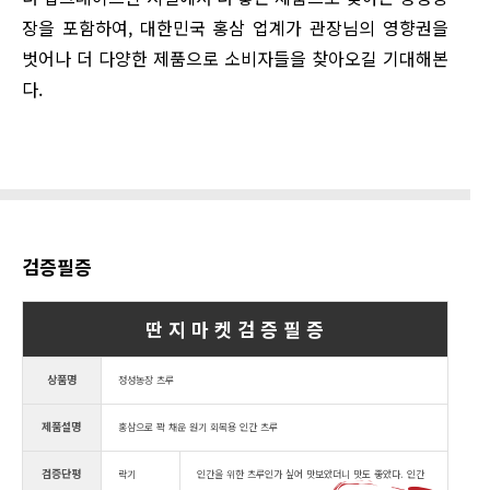
장을 포함하여, 대한민국 홍삼 업계가 관장님의 영향권을
벗어나 더 다양한 제품으로 소비자들을 찾아오길 기대해본
다.
검증필증
딴 지 마 켓 검 증 필 증
상품명
정성농장 츠루
제품설명
홍삼으로 꽉 채운 원기 회복용 인간 츠루
검증단평
락기
인간을 위한 츠루인가 싶어 맛보았더니 맛도 좋았다. 인간