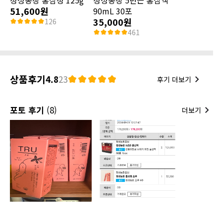
51,600원
90mL 30포
35,000원
126
461
상품후기
4.8
23
후기 더보기
포토 후기
(8)
더보기