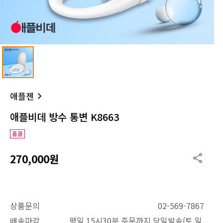
애플젠
애플비데 방수 통변 K8663
270,000원
상품문의
02-569-7867
배송마감
평일 15시30분 주문까지 당일발송(토,일,