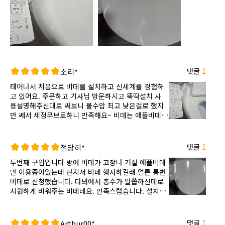
댓글
1
소리*
태어나서 처음으로 비데를 설치하고 신세계를 경험하
고 있어요. 주문하고 기사님 방문하시고 뚝딱설치 사
용설명해주신대로 써보니 물수압 최고 낮은걸로 했지
만 쎄서 세정무브로하니 만족해요~ 비데는 애플비데
강추해요~
댓글
1
적당히*
두번째 구입입니다 방에 비데가 고장나 거실 애플비데
만 이용중이었는데 딴지서 비데 행사하길래 얼른 통변
비데로 신청했습니다. 다뵈에서 총수가 말씁하신데로
시원하게 비워주는 비데네요. 만족스럽습니다. 설치도
빠르고 친정하게 해주셨어요.
댓글
1
Arthur00*