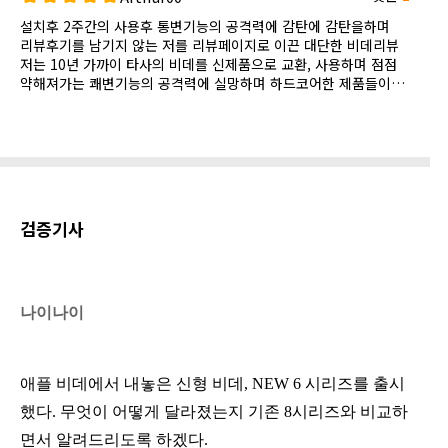
설치후 2주간의 사용후 통변기능의 공격력에 감탄에 감탄을하며
리뷰후기를 남기지 않는 저를 리뷰페이지로 이끈 대단한 비데리뷰
저는 10년 가까이 타사의 비데를 신제품으로 교환, 사용하며 점점
약해져가는 쾌변기능의 공격력에 실망하며 하드코어한 제품들이
사라져감에 안타까움을 느끼던중 총수님께서 그리 칭찬하던 제품
을 다음 교체상품으로 찜해두었던 터, 드디어 애플 통변비데를 영
접하고 2주간 사용해보고 이것은 확실한 매니아들의 제품이 아닌
가 감탄에 감탄을 했습니다. 그동안 저와같은 경험에 쾌변을 그리
던 분들이라면 애플 통변비데는 확실한 공격력으로 쾌변의 행복한
나날을 보내시리라 믿으며 강력 추천합니다.
검증기사
나이나이
애플 비데에서 내놓은 신형 비데, NEW 6 시리즈를 출시
했다. 무엇이 어떻게 달라졌는지 기존 8시리즈와 비교하
면서 알려드리도록 하겠다.