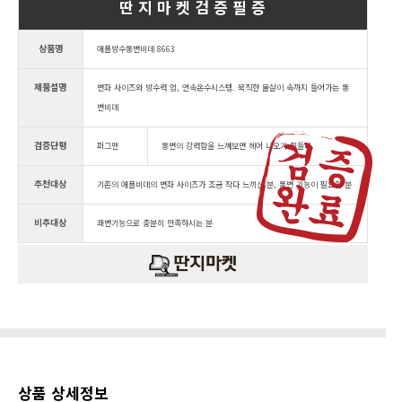
딴 지 마 켓 검 증 필 증
상품명
애플방수통변비데 8663
제품설명
변좌 사이즈와 방수력 업, 연속온수시스템. 묵직한 물살이 속까지 들어가는 통
변비데
검증단평
퍼그맨
통변의 강력함을 느껴보면 헤어 나오기 힘들다.
추천대상
기존의 애플비데의 변좌 사이즈가 조금 작다 느끼신 분, 통변 기능이 필요한 분
비추대상
쾌변기능으로 충분히 만족하시는 분
상품 상세정보