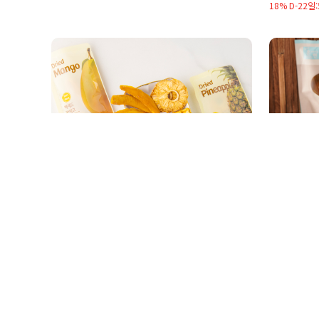
18% D-22일
10
26
헤세드 건과일 (1봉 ~)
핫이슈 
3,000원
3,900