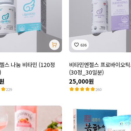
636
스 나눔 비타민 (120정
비타민엔젤스 프로바이오틱
)
(30정_30일분)
0원
25,000원
229
260