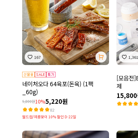
167
1,36
[모음전]
네이처오다 64육포(돈육) (1팩
제
_60g)
15,80
5,220원
10%
5,800원
82
월드컵/여름맞이 10% 할인 D-22일