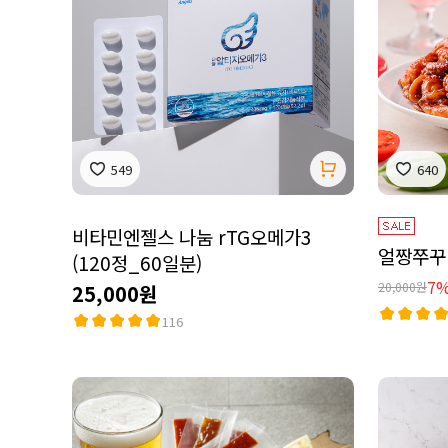
549
640
비타민엔젤스 나눔 rTG오메가3
얼짱쭈꾸미
(120정_60일분)
7
20,000원
25,000원
116