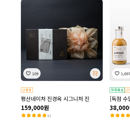
109
1,69
평산네이처 진경옥 시그니처 진
[독점 수
159,000원
38,00
43