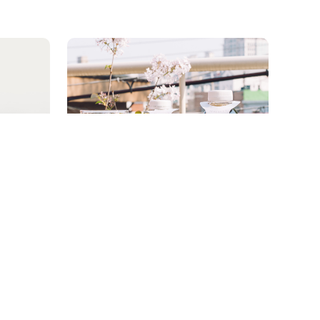
15
커피아르케 더치커피 넥 라벨 보틀
g ~)
(500ml/ 1000ml)