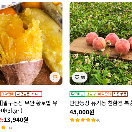
55
]팔구농장 무안 황토밭 유
딴딴농장 유기농 친환경 복
마(3kg~)
45,000원
13,940원
8%
40
134