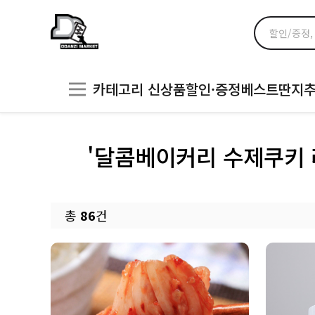
카테고리
신상품
할인·증정
베스트
딴지
'달콤베이커리 수제쿠키 
총
86
건