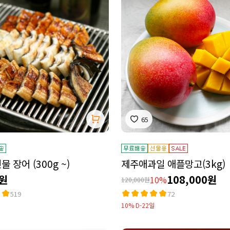
65
 장어 (300g ~)
제주애과일 애플망고(3kg)
0원
108,000원
10%
120,000원
519
72
10% D-22일