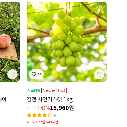
33
숭아
김천 샤인머스캣 1kg
15,960원
43%
28,000원
26
43% D-22일:549시간