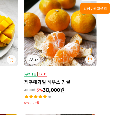
입점 / 광고문의
32
제주애과일 하우스 감귤
38,000원
5%
40,000원
70
5% D-22일