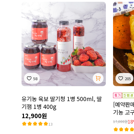
58
205
유기농 육보 딸기청 1병 500ml, 딸
[예약판매
기잼 1병 400g
기농 고구
12,900원
1
17,000원
13