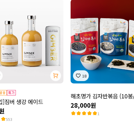
7
18
해초명가 김자반볶음 (10봉/
입]짐버 생강 에이드
28,000원
0원
1
553