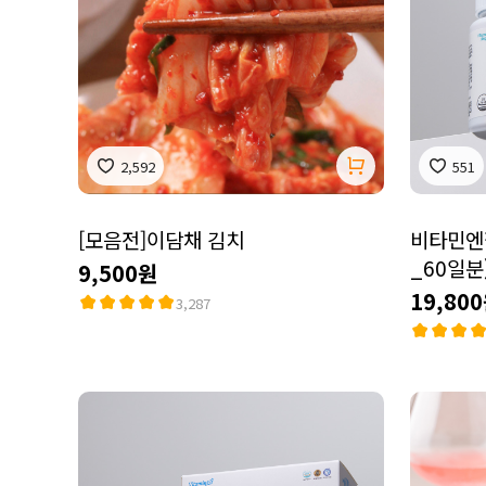
2,592
551
[모음전]이담채 김치
비타민엔젤
_60일분
9,500원
19,80
3,287