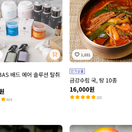
1
1,031
BAS 배드 에어 솔루션 탈취
금강수림 국, 탕 10종
16,000원
0원
285
484