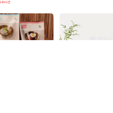
:549시간
57
냉면
커피아르케 로스팅 원두 (100
원
7,100원
10