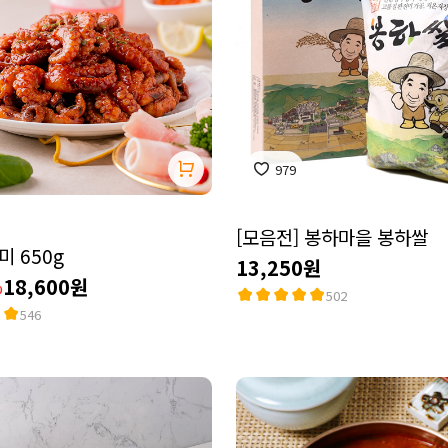
979
[모음전] 봉하마을 봉하쌀
 650g
13,250원
18,600원
%
502
546