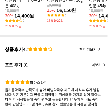
분 408g
19,000원
인분 454g
16,150원
15%
18,000원
18,000원
14,400원
14,4
20%
20%
4
2
15% D-22일
2
20% D-22일
20% D-22일
상품후기
4
2
후기 더보기
포토 후기
(0)
더보기
마마스라*
들기름막국수 만족도가 높아 비빔막국수 재구매 시식후 후기 남깁
니다 맛은 기본이고 면을 피해야하는 위상태를 가지고 있어 알아보
다 먹기 시작했는데 속이 편하고 든든합니다 밥 늦게 먹어도 속이
편해 안심입니다~ 밀가루 0%로 찾기 힘들었는데 사장님 감사합니
다~