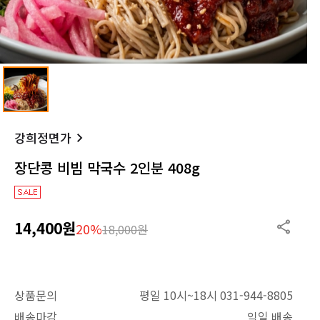
강희정면가
장단콩 비빔 막국수 2인분 408g
14,400원
20%
18,000원
상품문의
평일 10시~18시 031-944-8805
배송마감
익일 배송