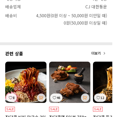
배송업체
CJ 대한통운
배송비
4,500원
(0원 이상 ~ 50,000원 미만일 때)
0원
(50,000원 이상일 때)
관련 상품
더보기
8
46
12
장단콩 비빔 막국수 2인
장단콩면 5인분 750g
장단콩 들기름