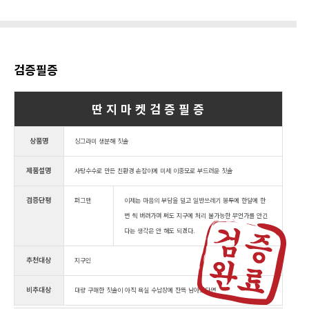
검증필증
딴 지 마 켓 검 증 필 증
상품명
싱그라미 생분해 칫솔
제품설명
사탕수수로 만든 친환경 손잡이에 미세 이중모로 부드러운 칫솔
검증단평
퍼그맨
이제는 마음의 부담을 덜고 일반쓰레기 봉투에 한달에 한
번 씩 버려가며 써도 지구에 처리 불가능한 무언가를 안긴
다는 생각은 안 해도 되겠다.
추천대상
지구인
비추대상
대량 구매한 칫솔이 아직 욕실 수납장에 잔뜩 남아있다면