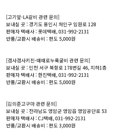
[고기앞-LA갈비
관련
문의]
보내실
곳
:
경기도 용인시 처인구 임원로 128
판매자
택배사
:
롯데
택배,
031-992-2131
반품/교환시
배송비
:
편도
5
,000원
[겸사겸사키친-때때로누룩굴비
관련
문의]
보내실
곳
:
인천 서구 북항로 178번길 46, 지하1층
판매자
택배사
:
한진
택배,
031-992-2131
반품/교환시
배송비
:
편도
5
,000원
[김의준고구마
관련
문의]
보내실
곳
:
전라남도 영암군 영암읍 영암공단로 53
판매자
택배사
:
CJ
택배,
031-992-2131
반품/교환시
배송비
:
편도
3
,000원