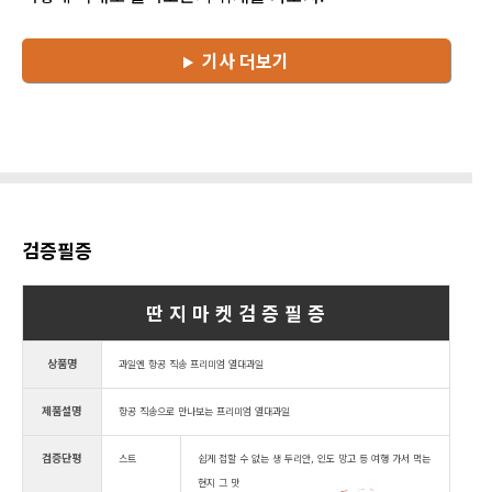
기사 더보기
검증필증
딴 지 마 켓 검 증 필 증
상품명
과일엔 항공 직송 프리미엄 열대과일
제품설명
항공 직송으로 만나보는 프리미엄 열대과일
검증단평
스트
쉽게 접할 수 없는 생 두리안, 인도 망고 등 여행 가서 먹는
현지 그 맛