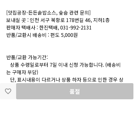
[맛집공장-든든솥밥소스, 숲숩
관련
문의]
보내실
곳
:
인천 서구 북항로 178번길 46, 지하1층
판매자
택배사
:
한진
택배,
031-992-2131
반품/교환시
배송비
:
편도
5
,000원
반품/교환
가능기간:
상품
수령일로부터
7일
이내
신청
가능합니다.
(배송비
는
구매자
부담)
단,
표시내용이
다르거나
상품
하자
등으로
인한
경우
상
품
수령
후
3개월
이내
신청
가능합니다.
(배송비는
판매
품절
자
부담)
반품/교환
불가사유:
-
신선식품의 경우 주문 후 택배발송 준비까지 진행되었을
때 취소, 주소변경이 불가합니다.
-
신선식품은 휴일일 경우 휴일 이전 택배 출고가 진행되지
않습니다. 휴일이전일 출고시 휴일에 배송이 되지 않고 휴