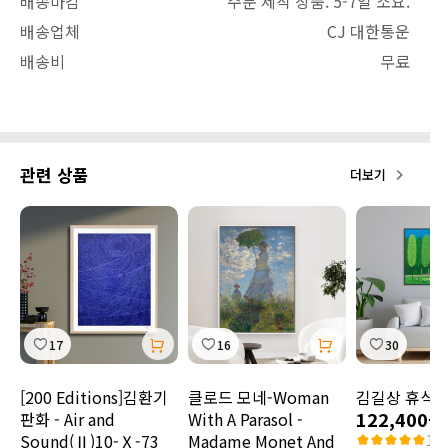
배송마감
주문 제작 상품. 5-7일 소요.
배송업체
CJ 대한통운
배송비
무료
관련 상품
더보기
17
16
30
[200 Editions]김환기
클로드 모네-Woman
김길상 휴식 VI
122,400원
판화 - Air and
With A Parasol -
Sound(Ⅱ)10-Ⅹ-73
Madame Monet And
1