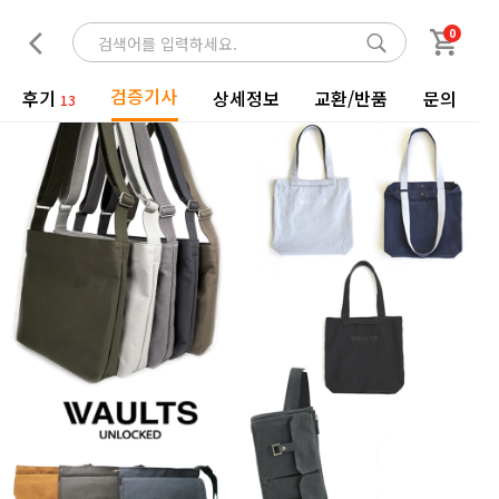
0
검증기사
후기
상세정보
교환/반품
문의
13