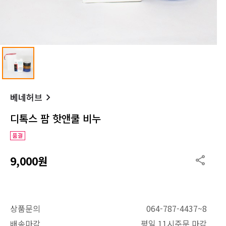
베네허브
디톡스 팜 핫앤쿨 비누
9,000원
상품문의
064-787-4437~8
배송마감
평일 11시주문 마감