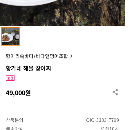
항아리속바다/바다앤영어조합
황가네 해물 장아찌
49,000원
상품문의
OIO-3333-7799
배송마감
오전10시