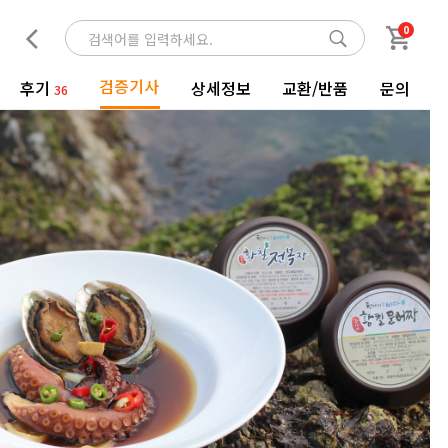
0
검증기사
후기
상세정보
교환/반품
문의
36