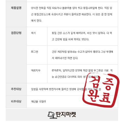
제품설명
양식한 전복을 직접 따오거나 돌문어를 잡아 씻고 황칠나무잎에 찐다. 직접 담
근 황칠간장소스에 숙성시키고 주문이 들어오면 배송한다. 이 모든 걸 한 업체
에서 한다.
검증단평
락기
황질 간장 소스가 깊게 배어있어, 비린 맛이 덜하다. 다 먹
고 간장에 밥을 비벼 먹어도 맛있다.
퍼그맨
간장 게장처럼 발라내는 수고가 없어서 좋았다.그냥 뚜껑에
서 떼어내기만 하면 된다.
헤르지우
쫀득쫀득, 달착지근한 장맛에 하얀 쌀밥 두그릇은 기본. 먹
는 순간만큼은 다이어트 따위 생각 않게 된다~
추천대상
집밥을 사랑하며 반찬거리에 들어간 정성에 감사할 줄 아는 모든 분
비추대상
해산물 극혐러