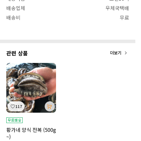
배송업체
우체국택배
배송비
무료
관련 상품
더보기
117
황가네 양식 전복 (500g
~)