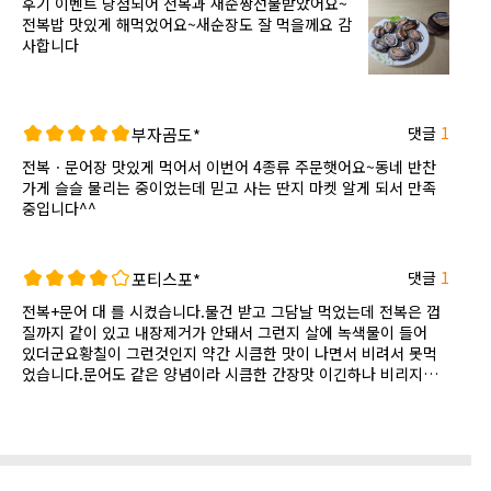
후기 이벤트 당첨되어 전복과 새순짱선물받았어요~
전복밥 맛있게 해먹었어요~새순장도 잘 먹을께요 감
사합니다
댓글
1
부자곰도*
전복ㆍ문어장 맛있게 먹어서 이번어 4종류 주문햇어요~동네 반찬
가게 슬슬 물리는 중이었는데 믿고 사는 딴지 마켓 알게 되서 만족
중입니다^^
댓글
1
포티스포*
전복+문어 대 를 시켰습니다.물건 받고 그담날 먹었는데 전복은 껍
질까지 같이 있고 내장제거가 안돼서 그런지 살에 녹색물이 들어
있더군요황칠이 그런것인지 약간 시큼한 맛이 나면서 비려서 못먹
었습니다.문어도 같은 양념이라 시큼한 간장맛 이긴하나 비리지는
않아서 먹을수 있었습니다.집사람이 간장게장 간장새우 간장전복
등을 너무 좋아 해서 딴지 자랑하면서 시켜 줬는데 욕만 먹었습니
다. ㅜ.ㅜ반찬코너에서 파는 손질된 200그람 짜리를 먼저 시켜먹
어 볼걸 하는 생각이 듭니다.