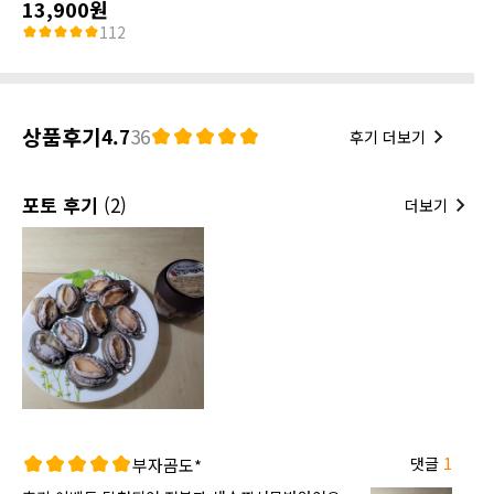
13,900원
112
상품후기
4.7
36
후기 더보기
포토 후기
(2)
더보기
댓글
1
부자곰도*