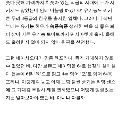
솟다 못해 가격까지 치솟아 있는 작금의 시대에 누가 시
키지도 않았는데 안티 마블링 하겠다며 유기농으로 기
른 무려
3
등급의 한우를 출시한 업체다
.
그러더니 작년
부터는 유기농 한우가 쑴풍쑴풍 생산한 변을 질 좋은 퇴
비 삼아 기른 유기농 토마토까지 딴지마켓에 출시
,
올해
도 출하한지 얼마 되지 않아 완판을 선언했다
.
그런 네이처오다가 만든 육포라니
.
뭔가 기대하지 않을
수 없었던 바
,
다만 브랜드 네이밍을
64
로 했길래 설마설
마 했는데
6
은
‘
육
’
으로 읽고
4
는 영어
‘
포
’
로 읽어
64
육
포라니
,
이렇게 대놓고 아재 느낌 물씬 풍기는 작명 센스
에 그 기대감 무참히 깨질 뻔하였으나 어떻게 맹글었는
지는 알아보아야 했던 바
,
아니나 다를까
.