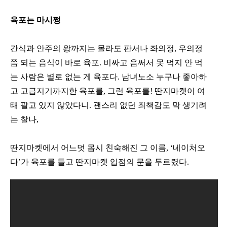
육포는 마시쩡
간식과 안주의 왕까지는 몰라도 판서나 좌의정
,
우의정
쯤 되는 음식이 바로 육포
.
비싸고 음써서 못 먹지 안 먹
는 사람은 별로 없는 게 육포다
.
남녀노소 누구나 좋아하
고 고급지기까지한 육포를
,
그런 육포를
!
딴지마켓이 여
태 팔고 있지 않았다니
.
괜스리 없던 죄책감도 막 생기려
는 찰나
,
딴지마켓에서 어느덧 몹시 친숙해진 그 이름
, ‘
네이처오
다
’
가 육포를 들고 딴지마켓 입점의 문을 두르렸다
.