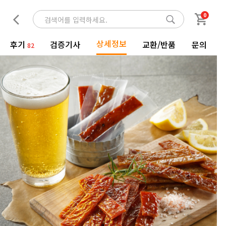
0
상세정보
후기
검증기사
교환/반품
문의
82