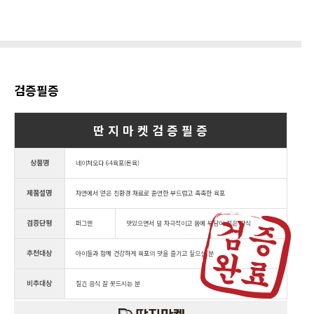
검증필증
딴 지 마 켓 검 증 필 증
상품명
네이처오다 64육포(돈육)
제품설명
자연에서 얻은 친환경 재료로 훈연한 부드럽고 촉촉한 육포
검증단평
퍼그맨
맛있으면서 덜 자극적이고 몸에 부담이 적은 간식
추천대상
아이들과 함께 건강하게 육포의 맛을 즐기고 싶으신 분
비추대상
질긴 음식 잘 못드시는 분