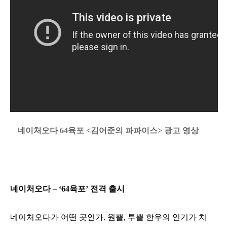
네이처오다 64육포 <김어준의 파파이스> 광고 영상
네이처오다
– ‘64
육포
’
전격 출시
네이처오다가 어떤 곳인가
.
원쁠
,
투쁠 한우의 인기가 치