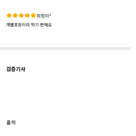
최장미*
개별포장이라 먹기 편해요
검증기사
홀짝