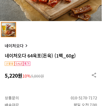
네이처오다
네이처오다 64육포(돈육) (1팩_60g)
5,220원
10%
5,800원
상품문의
010-5170-7172
배송마감
평일 오전 7:00