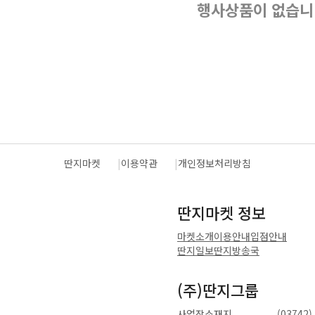
행사상품이 없습니
딴지마켓
이용약관
개인정보처리방침
딴지마켓 정보
마켓소개
이용안내
입점안내
딴지일보
딴지방송국
(주)딴지그룹
사업장소재지
(0374