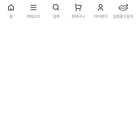
3,000원
(800g x 1봉)
13,500원
4
홈
카테고리
검색
장바구니
마이딴지
입점광고문의
28
봉하마을 봉하쌀 연잎찰밥
(260g * 6개입)
25,000원
4
12
봉하마을 봉하쌀 떡국 1kg
12,000원
4
41
봉하마을 봉하쌀 김치볶음
밥/새우볶음밥 (10팩)
25,000원