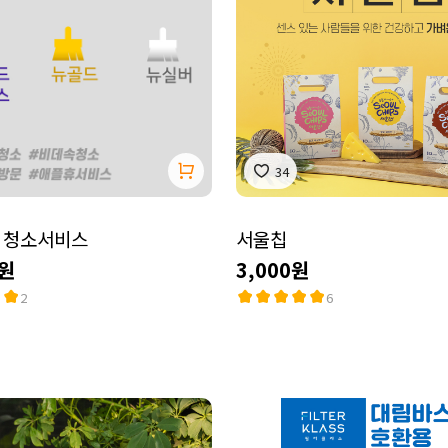
34
 청소서비스
서울칩
0원
3,000원
2
6