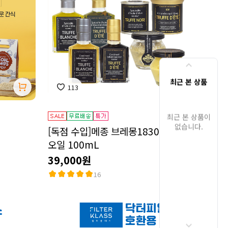
최근 본 상품
113
최근 본 상품이
없습니다.
[독점 수입]메종 브레몽1830 트러플
오일 100mL
39,000원
16