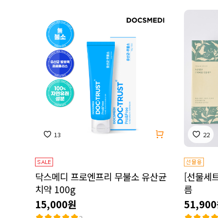
13
22
닥스메디 프로엔프리 무불소 유산균
[선물세트
치약 100g
름
15,000원
51,90
2