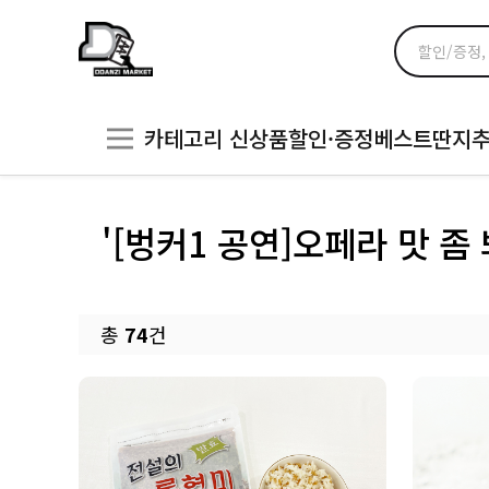
카테고리
신상품
할인·증정
베스트
딴지
'[벙커1 공연]오페라 맛 좀 
총
74
건