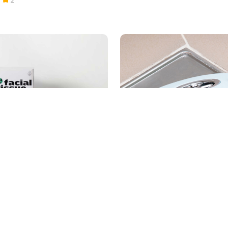
9
BAS 차단형 생활용품 욕실
친환경 화장지] 사각티슈
구 트랩
17,900원