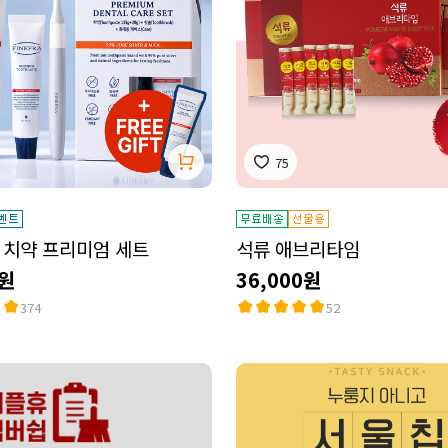
75
 치약 프리미엄 세트
석류 애브리타임
0원
36,000원
374
52