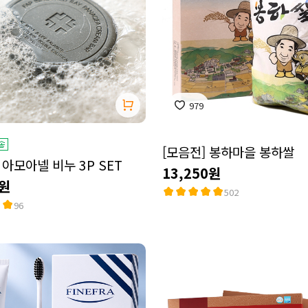
979
[모음전] 봉하마을 봉하쌀
아모아넬 비누 3P SET
13,250원
0원
502
96