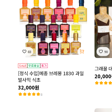
83
90
그래꿀 
[정식 수입]메종 브레몽 1830 과일
20,00
발사믹 식초
32,000원
8