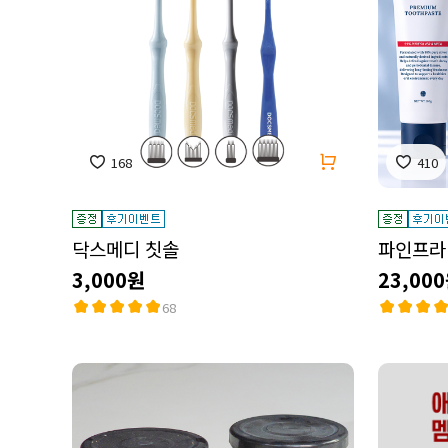
168
410
닥스메디 칫솔
파인프라
3,000원
23,00
68