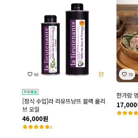
63
73
한가람 
[정식 수입]라 리유뜨낭뜨 블랙 올리
17,00
브 오일
46,000원
6