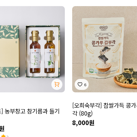
6
[오희숙부각] 찹쌀가득 콩가
] 농부창고 참기름과 들기
각 (80g)
8,000원
0원
2