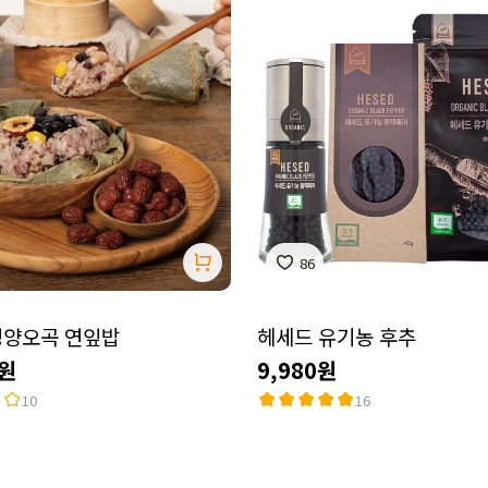
86
영양오곡 연잎밥
헤세드 유기농 후추
0원
9,980원
10
16