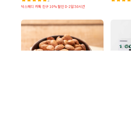
닥스메디 카톡 친구 10% 할인 D-2일:50시간
22
21
[갓 구운 육곡리 견과] 아몬드 300g
[코주부 
9,900원
(24갑)