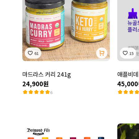
61
15
마드라스 커리 241g
애플비데
24,900원
45,00
6