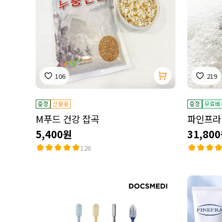
106
219
M푸드 건강 잡곡
파인프라 
5,400원
31,80
128