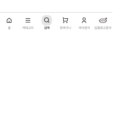
딴지마켓
이용약관
개인정보처리방침
입점·광고문의
홈
카테고리
검색
장바구니
마이딴지
입점광고문의
공지사항
2026년 8월 카드사 무이자할부 이벤트 안내
[공지] "오페라 맛 좀 봐라" 26년 6월~7월 공연 판매 페이지 오
픈 시간 공지
[공지] 딴지마켓 상품 타 몰 불법 등록 및 판매 금지 안내
딴지마켓 정보
마켓소개
이용안내
입점안내
딴지일보
딴지방송국
(주)딴지그룹
사업장소재지: (03742) 서울특별시 서대문구 충정로 20, 2층
사업자등록번호: 105-86-08349
대표자: 김어준