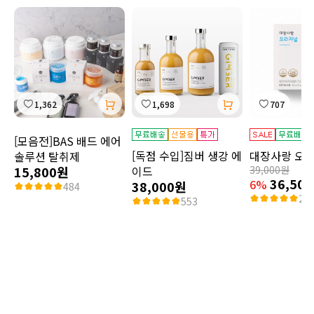
1,362
1,698
707
[모음전]BAS 배드 에어
[독점 수입]짐버 생강 에
대장사랑 오
솔루션 탈취제
15,800원
이드
39,000원
36,50
6%
38,000원
484
2,3
553