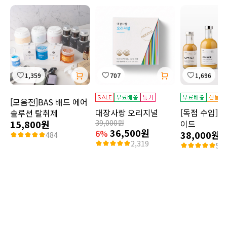
1,359
707
1,696
[모음전]BAS 배드 에어
대장사랑 오리지널
[독점 수입]짐
솔루션 탈취제
15,800원
39,000원
이드
36,500원
6%
38,000원
484
2,319
55