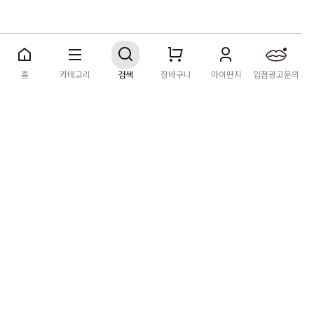
딴지마켓
이용약관
개인정보처리방침
입점·광고문의
홈
카테고리
검색
장바구니
마이딴지
입점광고문의
공지사항
2026년 8월 카드사 무이자할부 이벤트 안내
[공지] "오페라 맛 좀 봐라" 26년 6월~7월 공연 판매 페이지 오
픈 시간 공지
[공지] 딴지마켓 상품 타 몰 불법 등록 및 판매 금지 안내
딴지마켓 정보
마켓소개
이용안내
입점안내
딴지일보
딴지방송국
(주)딴지그룹
사업장소재지: (03742) 서울특별시 서대문구 충정로 20, 2층
사업자등록번호: 105-86-08349
대표자: 김어준