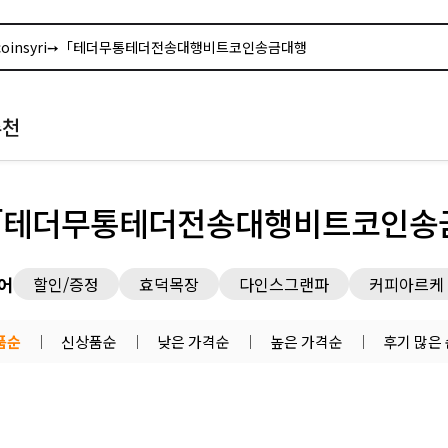
추천
ri➙「테더무통테더전송대행비트코인송
어
할인/증정
효덕목장
다인스그랜파
커피아르케
품순
신상품순
낮은 가격순
높은 가격순
후기 많은