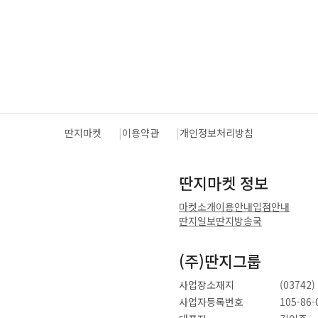
딴지마켓
이용약관
개인정보처리방침
딴지마켓 정보
마켓소개
이용안내
입점안내
딴지일보
딴지방송국
(주)딴지그룹
사업장소재지
(0374
사업자등록번호
105-86-