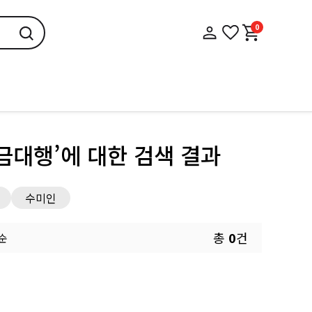
0
금대행’
에 대한 검색 결과
수미인
총
0
건
 순