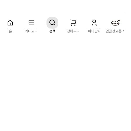
딴지마켓
이용약관
개인정보처리방침
입점·광고문의
홈
카테고리
검색
장바구니
마이딴지
입점광고문의
공지사항
2026년 8월 카드사 무이자할부 이벤트 안내
[공지] "오페라 맛 좀 봐라" 26년 6월~7월 공연 판매 페이지 오
픈 시간 공지
[공지] 딴지마켓 상품 타 몰 불법 등록 및 판매 금지 안내
딴지마켓 정보
마켓소개
이용안내
입점안내
딴지일보
딴지방송국
(주)딴지그룹
사업장소재지: (03742) 서울특별시 서대문구 충정로 20, 2층
사업자등록번호: 105-86-08349
대표자: 김어준