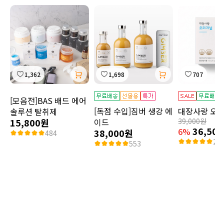
1,362
1,698
707
[모음전]BAS 배드 에어
[독점 수입]짐버 생강 에
대장사랑 오
솔루션 탈취제
15,800원
이드
39,000원
36,50
6%
38,000원
484
2,3
553